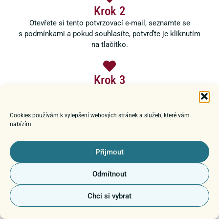
Krok 2
Otevřete si tento potvrzovací e-mail, seznamte se
s podmínkami a pokud souhlasíte, potvrďte je kliknutím
na tlačítko.
Krok 3
Po kliknutí na tlačítko je hotovo a vy se můžete těšit na
svých 24 adventních okének - od 1. do 24. 12. 2024 ve vaší
e-mailové schránce!
Cookies používám k vylepšení webových stránek a služeb, které vám
nabízím.
Přijmout
Odmítnout
Chci si vybrat