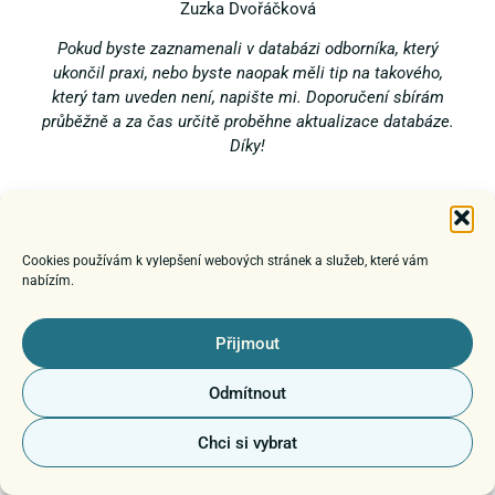
Zuzka Dvořáčková
Pokud byste zaznamenali v databázi odborníka, který
ukončil praxi, nebo byste naopak měli tip na takového,
který tam uveden není, napište mi. Doporučení sbírám
průběžně a za čas určitě proběhne aktualizace databáze.
Díky!
Cookies používám k vylepšení webových stránek a služeb, které vám
Můžete mě také sledovat na
Facebooku, Instagramu nebo
nabízím.
Youtube
a průběžně čerpat inspiraci:
Přijmout
Odmítnout
Chci si vybrat