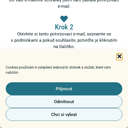
Do vaší e-mailové schránky jsem vám zaslala potvrzovací
e-mail.
Krok 2
Otevřete si tento potvrzovací e-mail, seznamte se
s podmínkami a pokud souhlasíte, potvrďte je kliknutím
na tlačítko.
Krok 3
Cookies používám k vylepšení webových stránek a služeb, které vám
nabízím.
Po kliknutí na tlačítko je hotovo a vy můžete ve svém e-
mailu očekávat další informace stran organizace
minikurzu.
Přijmout
Odmítnout
Chci si vybrat