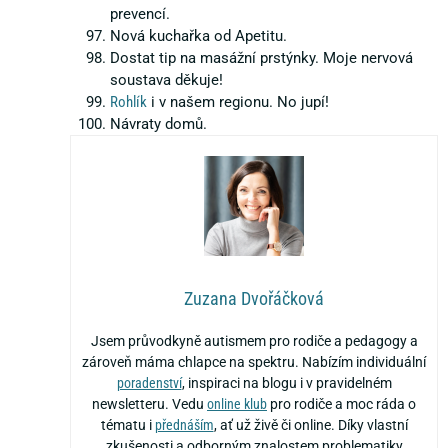
prevencí.
Nová kuchařka od Apetitu.
Dostat tip na masážní prstýnky. Moje nervová
soustava děkuje!
Rohlík
i v našem regionu. No jupí!
Návraty domů.
Zuzana Dvořáčková
Jsem průvodkyně autismem pro rodiče a pedagogy a
zároveň máma chlapce na spektru. Nabízím individuální
poradenství
, inspiraci na blogu i v pravidelném
newsletteru. Vedu
online klub
pro rodiče a moc ráda o
tématu i
přednáším
, ať už živě či online. Díky vlastní
zkušenosti a odborným znalostem problematiky