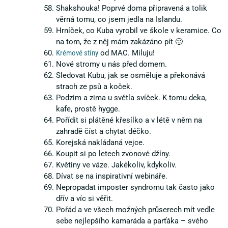
Shakshouka! Poprvé doma připravená a tolik
věrná tomu, co jsem jedla na Islandu.
Hrníček, co Kuba vyrobil ve škole v keramice. Co
na tom, že z něj mám zakázáno pít 🙂
Krémové stíny
od MAC. Miluju!
Nové stromy u nás před domem.
Sledovat Kubu, jak se osměluje a překonává
strach ze psů a koček.
Podzim a zima u světla svíček. K tomu deka,
kafe, prostě hygge.
Pořídit si plátěné křesílko a v létě v něm na
zahradě číst a chytat déčko.
Korejská nakládaná vejce.
Koupit si po letech zvonové džíny.
Květiny ve váze. Jakékoliv, kdykoliv.
Dívat se na inspirativní webináře.
Nepropadat imposter syndromu tak často jako
dřív a víc si věřit.
Pořád a ve všech možných průserech mít vedle
sebe nejlepšího kamaráda a parťáka – svého