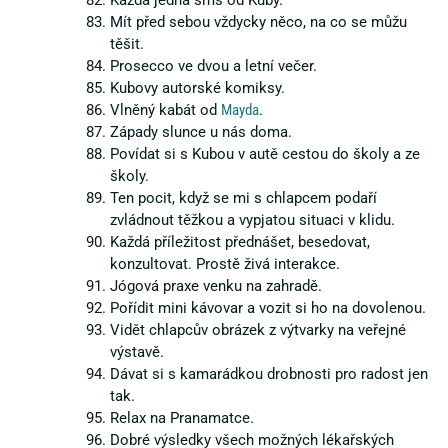
Mít před sebou vždycky něco, na co se můžu
těšit.
Prosecco ve dvou a letní večer.
Kubovy autorské komiksy.
Vlněný kabát od
Mayda
.
Západy slunce u nás doma.
Povídat si s Kubou v autě cestou do školy a ze
školy.
Ten pocit, když se mi s chlapcem podaří
zvládnout těžkou a vypjatou situaci v klidu.
Každá příležitost přednášet, besedovat,
konzultovat. Prostě živá interakce.
Jógová praxe venku na zahradě.
Pořídit mini kávovar a vozit si ho na dovolenou.
Vidět chlapcův obrázek z výtvarky na veřejné
výstavě.
Dávat si s kamarádkou drobnosti pro radost jen
tak.
Relax na Pranamatce.
Dobré výsledky všech možných lékařských