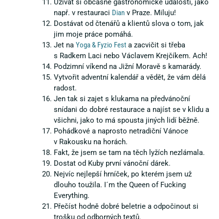
Užívat si občasné gastronomické události, jako
např. v restauraci
Dian
v Praze. Miluju!
Dostávat od čtenářů a klientů slova o tom, jak
jim moje práce pomáhá.
Jet na
Yoga & Fyzio Fest
a zacvičit si třeba
s Radkem Laci nebo Václavem Krejčíkem. Ach!
Podzimní víkend na Jižní Moravě s kamarády.
Vytvořit adventní kalendář a vědět, že vám dělá
radost.
Jen tak si zajet s klukama na předvánoční
snídani do dobré restaurace a najíst se v klidu a
všichni, jako to má spousta jiných lidí běžně.
Pohádkové a naprosto netradiční Vánoce
v Rakousku na horách.
Fakt, že jsem se tam na těch lyžích nezlámala.
Dostat od Kuby první vánoční dárek.
Nejvíc nejlepší hrníček, po kterém jsem už
dlouho toužila. I´m the Queen of Fucking
Everything.
Přečíst hodně dobré beletrie a odpočinout si
trošku od odborných textů.