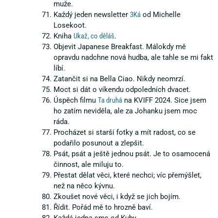
muže.
Každý jeden newsletter
3Ká
od Michelle
Losekoot.
Kniha
Ukaž, co děláš
.
Objevit Japanese Breakfast. Málokdy mě
opravdu nadchne nová hudba, ale tahle se mi fakt
líbí.
Zatančit si na Bella Ciao. Nikdy neomrzí.
Moct si dát o víkendu odpoledních dvacet.
Úspěch filmu
Ta druhá
na KVIFF 2024. Sice jsem
ho zatím neviděla, ale za Johanku jsem moc
ráda.
Procházet si starší fotky a mít radost, co se
podařilo posunout a zlepšit.
Psát, psát a ještě jednou psát. Je to osamocená
činnost, ale miluju to.
Přestat dělat věci, které nechci; víc přemýšlet,
než na něco kývnu.
Zkoušet nové věci, i když se jich bojím.
Řídit. Pořád mě to hrozně baví.
Každá jedna sms od Kuby.