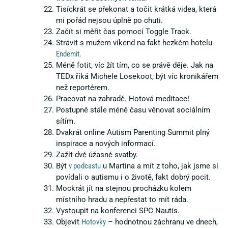
Tisíckrát se překonat a točit krátká videa, která
mi pořád nejsou úplně po chuti.
Začít si měřit čas pomocí Toggle Track.
Strávit s mužem víkend na fakt hezkém hotelu
Endemit.
Méně fotit, víc žít tím, co se právě děje. Jak na
TEDx říká Michele Losekoot, být víc kronikářem
než reportérem.
Pracovat na zahradě. Hotová meditace!
Postupně stále méně času věnovat sociálním
sítím.
Dvakrát online Autism Parenting Summit plný
inspirace a nových informací.
Zažít dvě úžasné svatby.
Být
v podcastu
u Martina a mít z toho, jak jsme si
povídali o autismu i o životě, fakt dobrý pocit.
Mockrát jít na stejnou procházku kolem
místního hradu a nepřestat to mít ráda.
Vystoupit na konferenci SPC Nautis.
Objevit
Hotovky
– hodnotnou záchranu ve dnech,