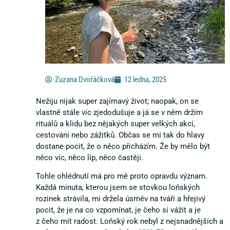
Zuzana Dvořáčková
12 ledna, 2025
Nežiju nijak super zajímavý život; naopak, on se
vlastně stále víc zjedodušuje a já se v něm držím
rituálů a klidu bez nějakých super velkých akcí,
cestování nebo zážitků. Občas se mi tak do hlavy
dostane pocit, že o něco přicházím. Že by mělo být
něco víc, něco líp, něco častěji.
Tohle ohlédnutí má pro mě proto opravdu význam.
Každá minuta, kterou jsem se stovkou loňských
rozinek strávila, mi držela úsměv na tváři a hřejivý
pocit, že je na co vzpomínat, je čeho si vážit a je
z čeho mít radost. Loňský rok nebyl z nejsnadnějších a