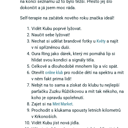
na konci seznamu už to bylo těžší. Přesto jej šlo
dokončit a já jsem moc ráda.
Self-terapie na začátek nového roku značka ideál!
Vidět Kubu poprvé lyžovat.
Naučit sebe lyžovat!
Nechat si udělat brandové fotky u
Květy
a najít
v ní spřízněnou duši.
Oura Ring jako dárek, který mi pomáhá líp si
hlídat svou kondici a signály těla.
Celkově a dlouhodobě mnohem líp a víc spát.
Otevřít
online klub
pro rodiče dětí na spektru a mít
v něm fakt prima lidi!
Nebýt na to sama a získat do klubu tu nejlepší
parťačku Zuzku Růžičkovou a mít tak někoho, na
koho je opravdu spolehnutí.
Zajet si na
Mint Market
.
Prochodit s klukama spousty letních kilometrů
v Krkonoších.
Vidět Kubu jíst nová jídla.