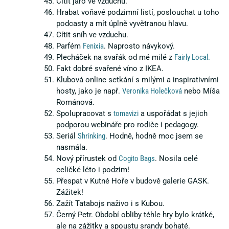
Cítit jaro ve vzduchu.
Hrabat voňavé podzimní listí, poslouchat u toho
podcasty a mít úplně vyvětranou hlavu.
Cítit sníh ve vzduchu.
Parfém
Fenixia
. Naprosto návykový.
Plecháček na svařák od mé milé z
Fairly Local.
Fakt dobré svařené víno z IKEA.
Klubová online setkání s milými a inspirativními
hosty, jako je např.
Veronika Holečková
nebo Míša
Románová.
Spolupracovat s
tomavizi
a uspořádat s jejich
podporou webináře pro rodiče i pedagogy.
Seriál
Shrinking
. Hodně, hodně moc jsem se
nasmála.
Nový přírustek od
Cogito Bags
. Nosila celé
celičké léto i podzim!
Přespat v Kutné Hoře v budově galerie GASK.
Zážitek!
Zažít Tatabojs naživo i s Kubou.
Černý Petr. Období obliby téhle hry bylo krátké,
ale na zážitky a spoustu srandy bohaté.