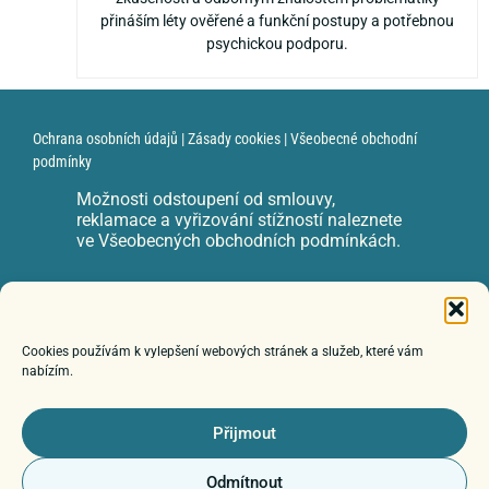
přináším léty ověřené a funkční postupy a potřebnou
psychickou podporu.
Ochrana osobních údajů
|
Zásady cookies
|
Všeobecné obchodní
podmínky
Možnosti odstoupení od smlouvy,
reklamace a vyřizování stížností naleznete
ve Všeobecných obchodních podmínkách.
e-mail: zuzka@zuzanadvorackova.cz
Cookies používám k vylepšení webových stránek a služeb, které vám
nabízím.
© 2026 Poznáváme autismus
Přijmout
Odmítnout