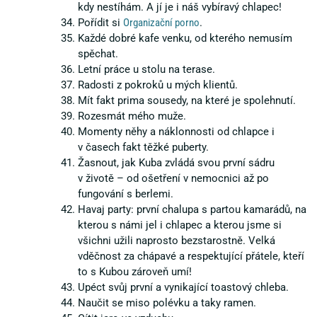
kdy nestíhám. A jí je i náš vybíravý chlapec!
Pořídit si
Organizační porno
.
Každé dobré kafe venku, od kterého nemusím
spěchat.
Letní práce u stolu na terase.
Radosti z pokroků u mých klientů.
Mít fakt prima sousedy, na které je spolehnutí.
Rozesmát mého muže.
Momenty něhy a náklonnosti od chlapce i
v časech fakt těžké puberty.
Žasnout, jak Kuba zvládá svou první sádru
v životě – od ošetření v nemocnici až po
fungování s berlemi.
Havaj party: první chalupa s partou kamarádů, na
kterou s námi jel i chlapec a kterou jsme si
všichni užili naprosto bezstarostně. Velká
vděčnost za chápavé a respektující přátele, kteří
to s Kubou zároveň umí!
Upéct svůj první a vynikající toastový chleba.
Naučit se miso polévku a taky ramen.