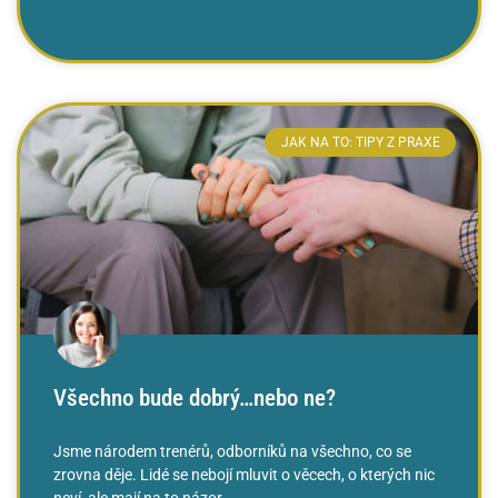
ČTĚTE VÍCE »
JAK NA TO: TIPY Z PRAXE
Všechno bude dobrý…nebo ne?
Jsme národem trenérů, odborníků na všechno, co se
zrovna děje. Lidé se nebojí mluvit o věcech, o kterých nic
neví, ale mají na to názor