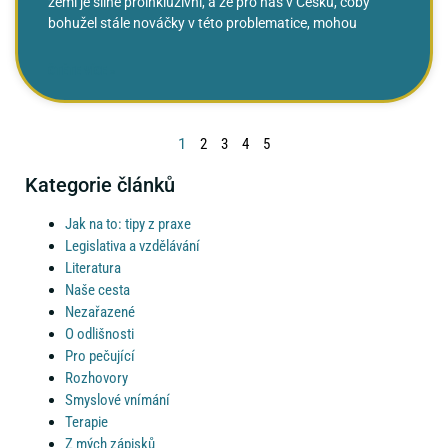
zemí je silně proinkluzivní, a že pro nás v Česku, coby
bohužel stále nováčky v této problematice, mohou
ČTĚTE VÍCE »
1
2
3
4
5
Kategorie článků
Jak na to: tipy z praxe
Legislativa a vzdělávání
Literatura
Naše cesta
Nezařazené
O odlišnosti
Pro pečující
Rozhovory
Smyslové vnímání
Terapie
Z mých zápisků