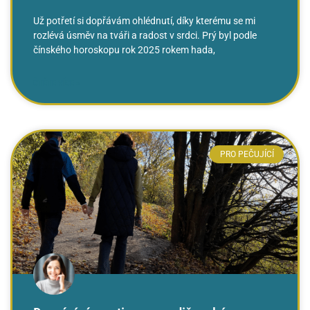
Už potřetí si dopřávám ohlédnutí, díky kterému se mi
rozlévá úsměv na tváři a radost v srdci. Prý byl podle
čínského horoskopu rok 2025 rokem hada,
ČTĚTE VÍCE »
PRO PEČUJÍCÍ