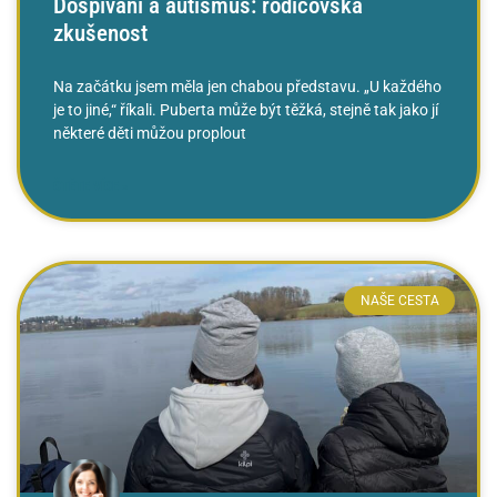
Dospívání a autismus: rodičovská
zkušenost
Na začátku jsem měla jen chabou představu. „U každého
je to jiné,“ říkali. Puberta může být těžká, stejně tak jako jí
některé děti můžou proplout
ČTĚTE VÍCE »
NAŠE CESTA