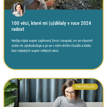
100 věcí, které mi (u)dělaly v roce 2024
radost
Nežiju nijak super zajímavý život; naopak, on se vlastně
stále víc zjedodušuje a já se v něm držím rituálů a klidu
bez nějakých super velkých akcí,
ČTĚTE VÍCE »
PRO PEČUJÍCÍ