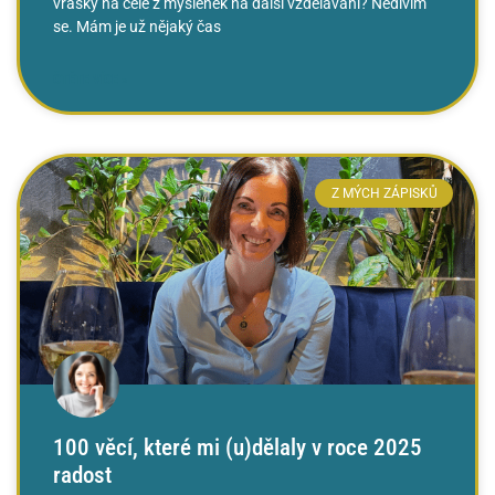
vrásky na čele z myšlenek na další vzdělávání? Nedivím
se. Mám je už nějaký čas
ČTĚTE VÍCE »
Z MÝCH ZÁPISKŮ
100 věcí, které mi (u)dělaly v roce 2025
radost