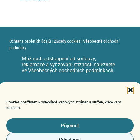
Ochrana osobních údajů
|
Zásady cookies
|
Všeobecné obchodní
podmínky
Možnosti odstoupení od smlouvy,
reklamace a vyřizování stížností naleznete
ve Všeobecných obchodních podmínkách.
e-mail: zuzka@zuzanadvorackova.cz
Cookies používám k vylepšení webových stránek a služeb, které vám
nabízím.
© 2026 Poznáváme autismus
Přijmout
Odmítnout