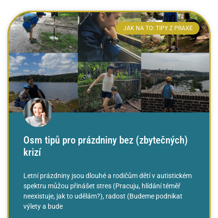
JAK NA TO: TIPY Z PRAXE
Osm tipů pro prázdniny bez (zbytečných)
krizí
Letní prázdniny jsou dlouhé a rodičům dětí v autistickém
spektru můžou přinášet stres (Pracuju, hlídání téměř
neexistuje, jak to udělám?), radost (Budeme podnikat
výlety a bude