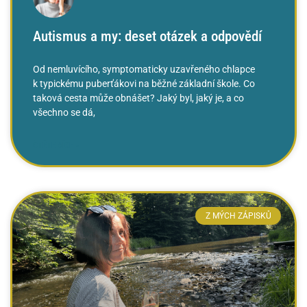
Autismus a my: deset otázek a odpovědí
Od nemluvícího, symptomaticky uzavřeného chlapce
k typickému puberťákovi na běžné základní škole. Co
taková cesta může obnášet? Jaký byl, jaký je, a co
všechno se dá,
ČTĚTE VÍCE »
Z MÝCH ZÁPISKŮ