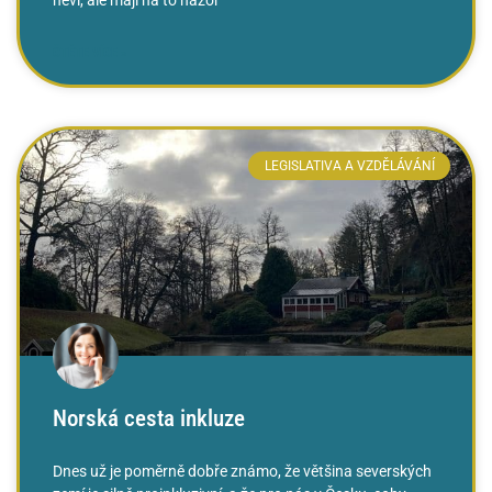
ČTĚTE VÍCE »
LEGISLATIVA A VZDĚLÁVÁNÍ
Norská cesta inkluze
Dnes už je poměrně dobře známo, že většina severských