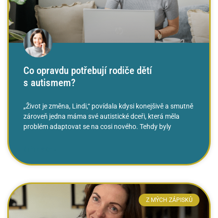
Co opravdu potřebují rodiče dětí
s autismem?
„Život je změna, Lindi,“ povídala kdysi konejšivě a smutně
zároveň jedna máma své autistické dceři, která měla
problém adaptovat se na cosi nového. Tehdy byly
ČTĚTE VÍCE »
Z MÝCH ZÁPISKŮ