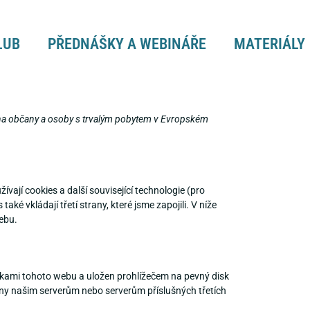
LUB
PŘEDNÁŠKY A WEBINÁŘE
MATERIÁLY
e na občany a osoby s trvalým pobytem v Evropském
žívají cookies a další související technologie (pro
é vkládají třetí strany, které jsme zapojili. V níže
ebu.
ánkami tohoto webu a uložen prohlížečem na pevný disk
eny našim serverům nebo serverům příslušných třetích