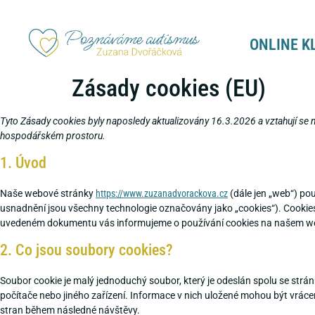
content
ONLINE K
Zásady cookies (EU)
Tyto Zásady cookies byly naposledy aktualizovány 16.3.2026 a vztahují s
hospodářském prostoru.
1. Úvod
Naše webové stránky
https://www.zuzanadvorackova.cz
(dále jen „web“) pou
usnadnění jsou všechny technologie označovány jako „cookies“). Cookies tak
uvedeném dokumentu vás informujeme o používání cookies na našem w
2. Co jsou soubory cookies?
Soubor cookie je malý jednoduchý soubor, který je odeslán spolu se str
počítače nebo jiného zařízení. Informace v nich uložené mohou být vrác
stran během následné návštěvy.