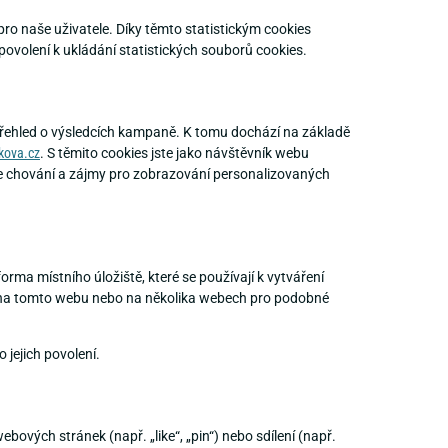
ro naše uživatele. Díky těmto statistickým cookies
volení k ukládání statistických souborů cookies.
řehled o výsledcích kampaně. K tomu dochází na základě
kova.cz
. S těmito cookies jste jako návštěvník webu
aše chování a zájmy pro zobrazování personalizovaných
rma místního úložiště, které se používají k vytváření
le na tomto webu nebo na několika webech pro podobné
 jejich povolení.
vých stránek (např. „like“, „pin“) nebo sdílení (např.