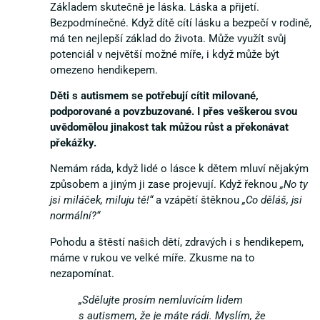
Základem skutečně je láska. Láska a přijetí.
Bezpodmínečné. Když dítě cítí lásku a bezpečí v rodině,
má ten nejlepší základ do života. Může využít svůj
potenciál v největší možné míře, i když může být
omezeno hendikepem.
Děti s autismem se potřebují cítit milované,
podporované a povzbuzované. I přes veškerou svou
uvědomělou jinakost tak můžou růst a překonávat
překážky.
Nemám ráda, když lidé o lásce k dětem mluví nějakým
způsobem a jiným ji zase projevují. Když řeknou
„No ty
jsi miláček, miluju tě!“
a vzápětí štěknou
„Co děláš, jsi
normální?“
Pohodu a štěstí našich dětí, zdravých i s hendikepem,
máme v rukou ve velké míře. Zkusme na to
nezapomínat.
„Sdělujte prosím nemluvícím lidem
s autismem, že je máte rádi. Myslím, že