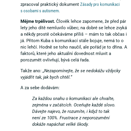
zpracoval praktický dokument
Zásady pro komunikaci
s osobami s autismem.
Mějme trpělivost.
Člověk lehce zapomene, že před pár
lety jeho dítě nemluvilo vůbec; na dobré se lehce zvyká
a někdy prostě očekáváme příliš – mám to tak občas i
já. Přitom Kuba s komunikací stále bojuje, nemá to o
nic lehčí. Hodně se toho naučil, ale pořád je to dřina. A
faktorů, které jeho aktuální dovednost mluvit a
porozumět ovlivňují, bývá celá řada.
Takže ano:
„Nezapomínejte, že se nedokážu vždycky
vyjádřit tak, jak bych chtěl.“
A za sebe dodávám:
Za každou snahu o komunikaci ale chvalte,
zejména v začátcích. Oceňujte každé slovo.
Dávejte najevo, že rozumíte, i když to tak
není ze 100%. Frustrace z neporozumění
dokáže napáchat velké škody.