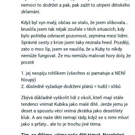
nemoci to dodržet a pak, pak zažít to utrpení dětského
zklamání.
Když byl syn malý, občas se stalo, že jsem slibovala…
bruslila jsem tak nějak zoufale v těch situacích, kdy
bylo potřeba odvracet pozornost, zejména mezi lidmi.
Správné cesty z krize jsem taky neznala hned. Později,
zato o moc líp, jsem se naučila, že u Kuby to nikdy
nemůže fungovat. Že mu nemůžu malovat hory doly, že
prostě
1. jej neopiju rohlíkem (všechno si pamatuje a NENÍ
hloupý)
2. důsledně vyžaduje dodržení plánů = tudíž i slibů
Zbývá důkladně vyškolit lidi z okolí, kteří mají stále
tendenci vnímat Kubíka jako malé dítě. Jenže jemu je
deset a spoustu věcí vnímá zkrátka jako desetiletý
kluk. A ani naše děti nemají rády, když se s nimi mluví
jako s prťaty… ale to je trochu jiné téma.