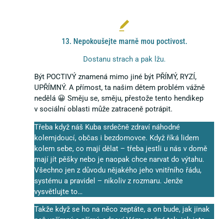
13. Nepokoušejte marně mou poctivost.
Dostanu strach a pak lžu.
Být POCTIVÝ znamená mimo jiné být PŘÍMÝ, RYZÍ,
UPŘÍMNÝ. A přímost, ta našim dětem problém vážně
nedělá 😀 Směju se, směju, přestože tento hendikep
v sociální oblasti může zatraceně potrápit.
Třeba když náš Kuba srdečně zdraví náhodné
kolemjdoucí, občas i bezdomovce. Když říká lidem
kolem sebe, co mají dělat – třeba jestli u nás v domě
mají jít pěšky nebo je naopak chce narvat do výtahu.
Všechno jen z důvodu nějakého jeho vnitřního řádu,
systému a pravidel – nikoliv z rozmaru. Jenže
vysvětlujte to…
Takže když se ho na něco zeptáte, a on bude, jak jinak