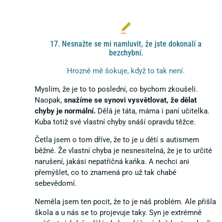
17. Nesnažte se mi namluvit, že jste dokonalí a
bezchybní.
Hrozně mě šokuje, když to tak není.
Myslím, že je to to poslední, co bychom zkoušeli.
Naopak,
snažíme se synovi vysvětlovat, že dělat
chyby je normální.
Dělá je táta, máma i paní učitelka.
Kuba totiž své vlastní chyby snáší opravdu těžce.
Četla jsem o tom dříve, že to je u dětí s autismem
běžné. Že vlastní chyba je nesnesitelná, že je to určité
narušení, jakási nepatřičná kaňka. A nechci ani
přemýšlet, co to znamená pro už tak chabé
sebevědomí.
Neměla jsem ten pocit, že to je náš problém. Ale přišla
škola a u nás se to projevuje taky. Syn je extrémně