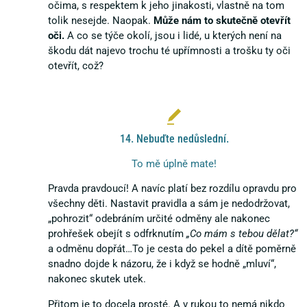
očima, s respektem k jeho jinakosti, vlastně na tom
tolik nesejde. Naopak.
Může nám to skutečně otevřít
oči.
A co se týče okolí, jsou i lidé, u kterých není na
škodu dát najevo trochu té upřímnosti a trošku ty oči
otevřít, což?
14. Nebuďte nedůslední.
To mě úplně mate!
Pravda pravdoucí! A navíc platí bez rozdílu opravdu pro
všechny děti. Nastavit pravidla a sám je nedodržovat,
„pohrozit“ odebráním určité odměny ale nakonec
prohřešek obejít s odfrknutím
„Co mám s tebou dělat?“
a odměnu dopřát…To je cesta do pekel a dítě poměrně
snadno dojde k názoru, že i když se hodně „mluví“,
nakonec skutek utek.
Přitom je to docela prosté. A v rukou to nemá nikdo