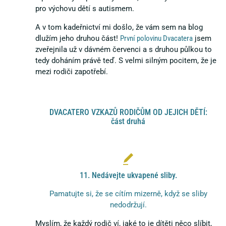
pro výchovu dětí s autismem.
A v tom kadeřnictví mi došlo, že vám sem na blog
dlužím jeho druhou část!
První polovinu Dvacatera
jsem
zveřejnila už v dávném červenci a s druhou půlkou to
tedy doháním právě teď. S velmi silným pocitem, že je
mezi rodiči zapotřebí.
DVACATERO VZKAZŮ RODIČŮM OD JEJICH DĚTÍ:
část druhá
11. Nedávejte ukvapené sliby.
Pamatujte si, že se cítím mizerně, když se sliby
nedodržují.
Myslím, že každý rodič ví, jaké to je dítěti něco slíbit,