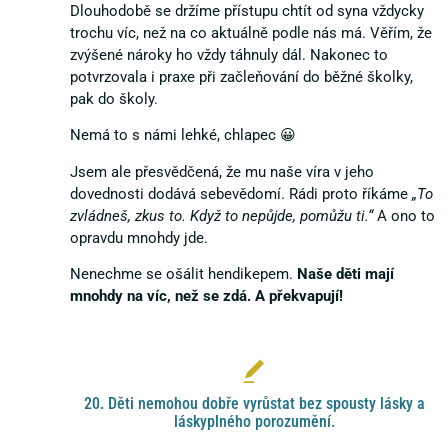
Dlouhodobě se držíme přístupu chtít od syna vždycky
trochu víc, než na co aktuálně podle nás má. Věřím, že
zvýšené nároky ho vždy táhnuly dál. Nakonec to
potvrzovala i praxe při začleňování do běžné školky,
pak do školy.
Nemá to s námi lehké, chlapec 😀
Jsem ale přesvědčená, že mu naše víra v jeho
dovednosti dodává sebevědomí. Rádi proto říkáme
„To
zvládneš, zkus to. Když to nepůjde, pomůžu ti.“
A ono to
opravdu mnohdy jde.
Nenechme se ošálit hendikepem.
Naše děti mají
mnohdy na víc, než se zdá. A překvapují!
20. Děti nemohou dobře vyrůstat bez spousty lásky a
láskyplného porozumění.