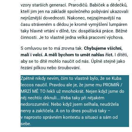
vzory starších generací. Prarodičů. Babiček a dědečků,
kteří jim jen na základě společného pobývání ukazovali
nejrůznější dovednosti. Nakonec, nejzajímavější na
času stráveném s dědou je kromě vymýšlení lumpáren
taky hlavně vrtání v dílně, tzv. dospělácká práce. Běžné
činnosti. Je to vlastně jedna velká pracovní výchova.
S omluvou se to má zrovna tak.
Chybujeme všichni,
malí i velcí. A měli bychom to umět nahlas říct.
I dítěti,
aby se to dítě mohlo naučit od nás. Úplně stejně jako
řezání pilkou nebo šroubování.
Zpětně nikdy nevím, čím to vlastně bylo, že se Kuba
leccos naučil. Pravdou ale je, že jsme mu PROMIŇ /
MRZÍ MĚ TO řekli už mnohokrát. Nejen když jsme do
něj nechtíc drknuli….třeba taky při nějakém
nedorozumění. Nebo když jsem selhala, neudržela
nervy a zakřičela. A on to dnes používá taky –
v naprosto správném kontextu a situaci a sám od
sebe.