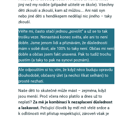
jiný než my rodiče (případně učitelé ve škole). Všechny
děti zkouší a zkouší, kam až můžou…. Ani náš syn
nebo jiné děti s hendikepem nedělají nic jiného – taky
zkouší.
Věřte mi, často stačí jednou „povolit“ a už se to tak
trošku veze. Nenastává konec světa, ale ani to není
dobře. Jsme jenom lidi a přiznávám, že důslednosti
mám v sobě dost, ale 100% to taky není. Občas mi není
dobře a občas jsem fakt unavená. Pak to tudíž trochu
pustím (a taky to pak na synovi poznám).
Ale odpouštím si to; vím, že když něco buduju opravdu
dlouhodobě, občasný úlet (a nechci říkat selhání) to
prostě nezhatí.
Naše děti to skutečně může mást – zejména, když
jsou menší. Proč včera něco platilo a dnes už to
neplatí?
Za mě je kombinací k nezaplacení důslednost
a laskavost.
Pečující člověk by měl mít vřelé srdce a
k odlišnosti mít přístup respektující, zároveň však je