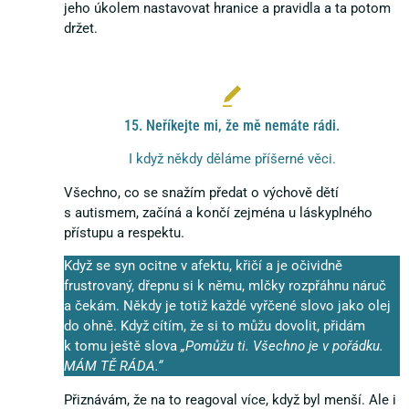
jeho úkolem nastavovat hranice a pravidla a ta potom
držet.
15. Neříkejte mi, že mě nemáte rádi.
I když někdy děláme příšerné věci.
Všechno, co se snažím předat o výchově dětí
s autismem, začíná a končí zejména u láskyplného
přístupu a respektu.
Když se syn ocitne v afektu, křičí a je očividně
frustrovaný, dřepnu si k němu, mlčky rozpřáhnu náruč
a čekám. Někdy je totiž každé vyřčené slovo jako olej
do ohně. Když cítím, že si to můžu dovolit, přidám
k tomu ještě slova
„Pomůžu ti. Všechno je v pořádku.
MÁM TĚ RÁDA.“
Přiznávám, že na to reagoval více, když byl menší. Ale i