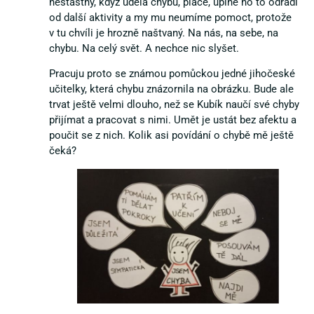
nešťastný, když udělá chybu, pláče, úplně ho to odradí
od další aktivity a my mu neumíme pomoct, protože
v tu chvíli je hrozně naštvaný. Na nás, na sebe, na
chybu. Na celý svět. A nechce nic slyšet.
Pracuju proto se známou pomůckou jedné jihočeské
učitelky, která chybu znázornila na obrázku. Bude ale
trvat ještě velmi dlouho, než se Kubík naučí své chyby
přijímat a pracovat s nimi. Umět je ustát bez afektu a
poučit se z nich. Kolik asi povídání o chybě mě ještě
čeká?