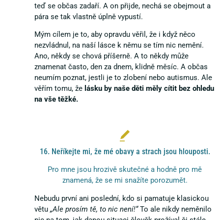
teď se občas zadaří. A on přijde, nechá se obejmout a
pára se tak vlastně úplně vypustí.
Mým cílem je to, aby opravdu věřil, že i když něco
nezvládnul, na naší lásce k němu se tím nic nemění.
Ano, někdy se chová příšerně. A to někdy může
znamenat často, den za dnem, klidně měsíc. A občas
neumím poznat, jestli je to zlobení nebo autismus. Ale
věřím tomu, že
lásku by naše děti měly cítit bez ohledu
na vše těžké.
16. Neříkejte mi, že mé obavy a strach jsou hlouposti.
Pro mne jsou hrozivě skutečné a hodně pro mě
znamená, že se mi snažíte porozumět.
Nebudu první ani poslední, kdo si pamatuje klasickou
větu
„Ale prosím tě, to nic není!“
To ale nikdy neměnilo
nic na tom, jak danou situaci člověk prožíval či stále