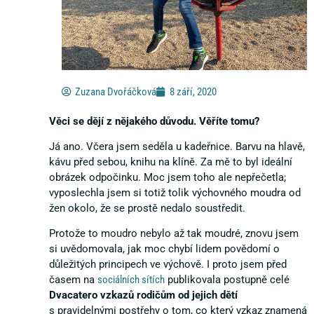
Zuzana Dvořáčková
8 září, 2020
Věci se dějí z nějakého důvodu. Věříte tomu?
Já ano. Včera jsem seděla u kadeřnice. Barvu na hlavě,
kávu před sebou, knihu na klíně. Za mě to byl ideální
obrázek odpočinku. Moc jsem toho ale nepřečetla;
vyposlechla jsem si totiž tolik výchovného moudra od
žen okolo, že se prostě nedalo soustředit.
Protože to moudro nebylo až tak moudré, znovu jsem
si uvědomovala, jak moc chybí lidem povědomí o
důležitých principech ve výchově. I proto jsem před
časem na
sociálních sítích
publikovala postupně celé
Dvacatero vzkazů rodičům od jejich dětí
s pravidelnými postřehy o tom, co který vzkaz znamená