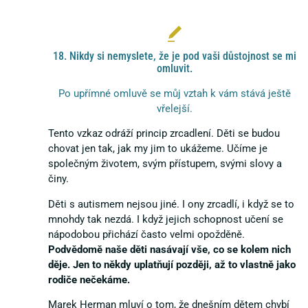
18. Nikdy si nemyslete, že je pod vaši důstojnost se mi
omluvit.
Po upřímné omluvě se můj vztah k vám stává ještě
vřelejší.
Tento vzkaz odráží princip zrcadlení. Děti se budou
chovat jen tak, jak my jim to ukážeme. Učíme je
společným životem, svým přístupem, svými slovy a
činy.
Děti s autismem nejsou jiné. I ony zrcadlí, i když se to
mnohdy tak nezdá. I když jejich schopnost učení se
nápodobou přichází často velmi opožděně.
Podvědomě naše děti nasávají vše, co se kolem nich
děje. Jen to někdy uplatňují později, až to vlastně jako
rodiče nečekáme.
Marek Herman mluví o tom, že dnešním dětem chybí