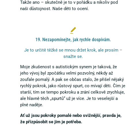
Takže ano – skutečně je to v pořádku a nikoliv pod
naši důstojnost. Naše děti to ocení.
19. Nezapomínejte, jak rychle dospívám.
Je to určitě těžké se mnou držet krok, ale prosím –
snažte se.
Moje zkušenost s autistickým synem je taková, že
jeho vývoj byl zpočátku velmi pozvolný, někdy až
zoufale pomalý. A pak se občas stalo, že přišel nějaký
rychlý pokrok, jako růstový spurt, co mívají děti. Čím je
starší, tím se tempo pokroku a zrání celkově zrychluje,
ale hlavně těch „spurtů“ už je více. Je to veselejší a
plné naděje.
Ať už jsou pokroky pomalé nebo svižnější, pravda je,
že přizpůsobit se jim je potřeba.