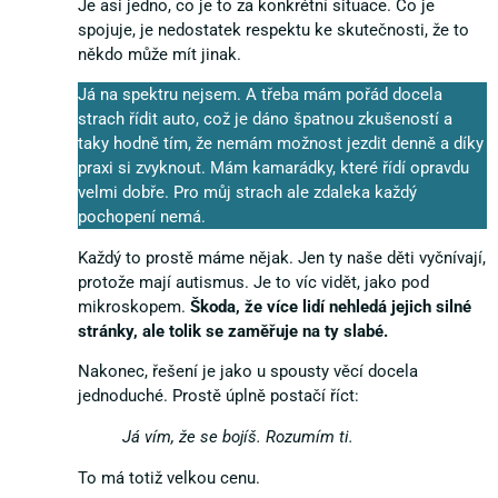
Je asi jedno, co je to za konkrétní situace. Co je
spojuje, je nedostatek respektu ke skutečnosti, že to
někdo může mít jinak.
Já na spektru nejsem. A třeba mám pořád docela
strach řídit auto, což je dáno špatnou zkušeností a
taky hodně tím, že nemám možnost jezdit denně a díky
praxi si zvyknout. Mám kamarádky, které řídí opravdu
velmi dobře. Pro můj strach ale zdaleka každý
pochopení nemá.
Každý to prostě máme nějak. Jen ty naše děti vyčnívají,
protože mají autismus. Je to víc vidět, jako pod
mikroskopem.
Škoda, že více lidí nehledá jejich silné
stránky, ale tolik se zaměřuje na ty slabé.
Nakonec, řešení je jako u spousty věcí docela
jednoduché. Prostě úplně postačí říct:
Já vím, že se bojíš. Rozumím ti.
To má totiž velkou cenu.