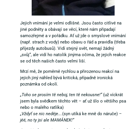
Jejich vnímání je velmi odlišné. Jsou často citlivé na
jiné podněty a obávají se věcí, které nám připadají
samozřejmé a v pořádku. Ať už jde o smyslové vnímání
(např. strach z vody) nebo obavu o řád a pravidla (třeba
příjezdy autobusů). Vidí stejný svět, nemají žádný
„svůj“, ale vidí ho natolik jinýma očima, že jejich reakce
se od těch našich často velmi liší.
Mrzí mě, že poměrně rychlou a přirozenou reakcí na
jejich jiný náhled bývá kritická, případně ironická
poznámka od okolí.
„Toho se prosím tě neboj, ten tě nekousne!“
(už víckrát
jsem byla svědkem těchto vět – ať už šlo o většího psa
nebo o malého ratlíka)
„Vždyť se nic neděje….
(syn utíká ke mně do náruče)
–
jéé, no ty jsi ale MAMÁNEK!“