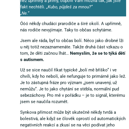
než upřímný a přímý, odpoví Vám možná tak, jak jste
fakt nechtěli.
„Kubo, půjdeš za mnou?“
„Ne.“
Óóó někdy chudáci prarodiče a širé okolí. A upřímně,
nás rodiče nevyjímaje. Taky to občas schytáme.
Jsem ale ráda, byť to občas bolí. Něco jako drobné lži
u něj totiž nezaznamenáte. Takže druhá část vzkazu o
tom, že děti začnou lhát…
Nemyslím, že se to týká dětí
s autismem.
Už se sice naučil říkat typické „bolí mě bříško“ i ve
chvíli, kdy ho nebolí, ale nefunguje to primárně jako lež.
Je to zástupná fráze pro význam „jsem unavený, už
nemůžu“. Je to jako chytání se stébla, normální pud
sebezáchovy. Pro mě v pořádku – je to signál, kterému
jsem se naučila rozumět.
Synkova přímost může být skutečně někdy tvrdá a
bolestivá, ale když se člověk oprostí od automatických
negativních reakcí a zkusí se na věci podívat jeho