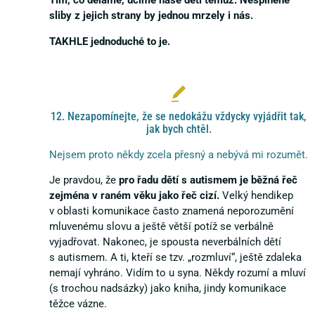
Tím, co děláme, učíme naše děti témuž. Nesplněné
sliby z jejich strany by jednou mrzely i nás.
TAKHLE jednoduché to je.
12. Nezapomínejte, že se nedokážu vždycky vyjádřit tak,
jak bych chtěl.
Nejsem proto někdy zcela přesný a nebývá mi rozumět.
Je pravdou, že
pro řadu dětí s autismem je běžná řeč
zejména v raném věku jako řeč cizí.
Velký hendikep
v oblasti komunikace často znamená neporozumění
mluvenému slovu a ještě větší potíž se verbálně
vyjadřovat. Nakonec, je spousta neverbálních dětí
s autismem. A ti, kteří se tzv. „rozmluví“, ještě zdaleka
nemají vyhráno. Vidím to u syna. Někdy rozumí a mluví
(s trochou nadsázky) jako kniha, jindy komunikace
těžce vázne.