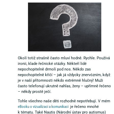
Okolí totiž strašně často mluví hodně. Rychle. Používá
ironii, klade řečnické otázky. Někteří lidé
nepochopitelně drmolí pod nos. Někdo zas
nepochopitelně křičí – jak já vždycky znervózním, když
je v naší přítomnosti někdo extrémně hlučný! Muži
často telefonují ukrutně nahlas, ženy – upřímně řečeno
– někdy prostě ječí.
Tohle všechno naše děti rozhodně nepotřebují. V mém
eBooku o vizualizaci a komunikaci
je řečeno mnohé
k tématu. Také Nautis (Národní ústav pro autismus)