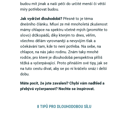
budou mít jinak a naši péči do určité menší či větší
míry potřebovat budou.
Jak vydržet dlouhodobě?
Přesně to je téma
dnešního článku. Mluví ze mě mnoholetá zkušenost
mámy chlapce na spektru včetně mých (promiňte to
slovo) držkopádů, díky kterým to dnes, věřím,
všechno dělám vyrovnaněji a nevyvíjím tlak a
očekávání tam, kde to není potřeba. Na sebe, na
chlapce, na nás jako rodinu. Znám taky mnohé
rodiče, pro které je dlouhodobá perspektiva příliš
těžká a vyčerpávající. Proto přináším své tipy, jak se
na tuto cestu dívat, aby se po ní kráčelo snáz i delší
dobu.
Máte pocit, že jste zavalení? Chybí vám nadhled a
přebývá vyčerpanost? Nechte se inspirovat.
8 TIPŮ PRO DLOUHODOBOU SÍLU