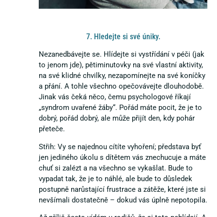
7. Hledejte si své úniky.
Nezanedbávejte se. Hlídejte si vystřídání v péči (jak
to jenom jde), pětiminutovky na své vlastní aktivity,
na své klidné chvilky, nezapomínejte na své koníčky
a přání. A tohle všechno opečovávejte dlouhodobě.
Jinak vás čeká něco, čemu psychologové říkají
„syndrom uvařené žáby“. Pořád máte pocit, že je to
dobrý, pořád dobrý, ale může přijít den, kdy pohár
přeteče.
Střih: Vy se najednou cítíte vyhoření; představa byť
jen jediného úkolu s dítětem vás znechucuje a máte
chuť si zalézt a na všechno se vykašlat. Bude to
vypadat tak, že je to náhlé, ale bude to důsledek
postupně narůstající frustrace a zátěže, které jste si
nevšímali dostatečně – dokud vás úplně nepotopila.