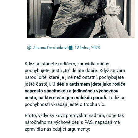
Zuzana Dvořáčková
12 ledna, 2023
Když se stanete rodičem, zpravidla občas
pochybujete, jestli „to“ děláte dobře. Když se vám
narodí dítě, které je jiné než ostatní, pochybujete
ještě častěji.
U dětí s autismem jdete jako rodiče
naprosto specifickou a jedinečnou výchovnou
cestu, na které vám jen málokdo poradí.
Tudíž se
pochybnosti vkrádají ještě o trochu víc.
Proto, vždycky když přemýšlím nad tím, co je tak
náročného na výchově dětí s PAS, napadají mě
zpravidla následující argumenty: