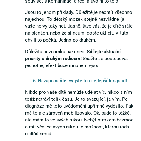
souviset s komunikací a řečí a uvolní to tělo.
Jsou to jenom příklady. Důležité je nechtít všechno
najednou. To dětský mozek stejně nezvládne (a
vaše nervy taky ne). Jasně, štve vás, že je dítě stále
na plenách, nebo že si neumí dobře uklidit. V tuto
chvíli to počká. Jedno po druhém.
Důležitá poznámka nakonec:
Sdílejte aktuální
priority s druhým rodičem!
Snažte se postupovat
jednotně, efekt bude mnohem vyšší.
6. Nezapomeňte: vy jste ten nejlepší terapeut!
Nikdo pro vaše dítě nemůže udělat víc, nikdo s ním
totiž netráví tolik času. Je to svazující, já vím. Po
diagnóze mě toto uvědomění upřímně vyděsilo. Pak
mě to ale zároveň mobilizovalo. Ok, bude to těžké,
ale mám to ve svých rukou. Nebýt otrokem bezmoci
a mít věci ve svých rukou je možnost, kterou řada
rodičů nemá.