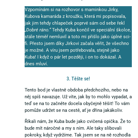
Vzpomínám si na rozhovor s maminkou Jirky,
Kubova kamaráda z kroužku, která mi popisovala,
jak jim tehdy chlapeček poprvé sám od sebe řekl
„Dobré ráno.“
Tehdy Kuba končil ve speciální školce,
stále téměř nemluvil a toto mi přišlo jako úplné sci-
fi. Přesto jsem díky Jirkovi začala věřit, že všechno
je možné. A víru jsem potřebovala, stejně jako
Kuba! I když o pár let později, i on to dokázal. A
dnes mluví.
3. Těšte se!
Tento bod je vlastně obdoba předchozího, nebo na
něj spíš navazuje. Už víte, jak by to mohlo vypadat, a
teď se na to začněte docela obyčejně těšit! To vám
pomůže udržet se na cestě, ať je dřina jakákoliv.
Říkali nám, že Kuba bude jako cvičená opička. Že to
bude mít náročné a my s ním. Ale taky slibovali
pokroky, když vydržíme. Tak jsem se na ně rozhodla