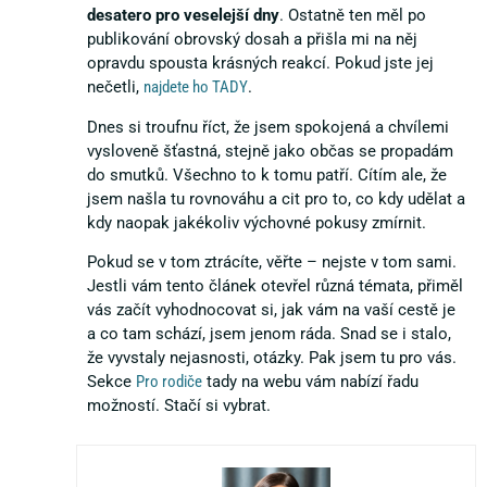
desatero pro veselejší dny
. Ostatně ten měl po
publikování obrovský dosah a přišla mi na něj
opravdu spousta krásných reakcí. Pokud jste jej
nečetli,
najdete ho TADY
.
Dnes si troufnu říct, že jsem spokojená a chvílemi
vysloveně šťastná, stejně jako občas se propadám
do smutků. Všechno to k tomu patří. Cítím ale, že
jsem našla tu rovnováhu a cit pro to, co kdy udělat a
kdy naopak jakékoliv výchovné pokusy zmírnit.
Pokud se v tom ztrácíte, věřte – nejste v tom sami.
Jestli vám tento článek otevřel různá témata, přiměl
vás začít vyhodnocovat si, jak vám na vaší cestě je
a co tam schází, jsem jenom ráda. Snad se i stalo,
že vyvstaly nejasnosti, otázky. Pak jsem tu pro vás.
Sekce
Pro rodiče
tady na webu vám nabízí řadu
možností. Stačí si vybrat.