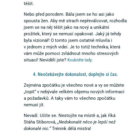
těšit.
Nebo před porodem. Bála jsem se ho asi jako
spousta žen. Aby mě strach nepřeválcovat, rozhodla
jsem se na něj těšit jako na nový a unikátní
prožitek, který se nemusí opakovat. Jaký já tehdy
byla vizionář! O tomto jsem ostatně mluvila i
v jednom z mých videí. Je to totiž technika, která
vám může pomoci zvládnout mnoho stresových
situací! Neviděli jste?
Koukněte tady
.
4. Neočekávejte dokonalost, dopřejte si čas.
Zejména zpočátku je všechno nové a vy se můžete
„topit“ v nebývale velkém objemu nových informací
a požadavků. A taky vám to všechno zpočátku
nemusí jít.
Nevadí. Učíte se. Nestojíte na místě a, jak říká
Stáňa Stiborová,
„Nedokonalé něco je lepší než
dokonalé nic.“
Trénink dělá mistra!