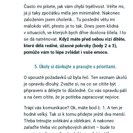
Často mi píšete, jak vám chybí trpělivost. Věřte mi,
já ji taky zpočátku měla jen minimálně. Nakonec
založením jsem cholerik… Tu poslední větu mi
málokdo věří, přesto je to tak. Dnes jsem klidná
v situacích, ve kterých bych dříve doslova šílela. I to
se dá natrénovat.
Když máte před sebou vizi dítěte,
které dělá reálné, úžasné pokroky (body 2 a 3),
pomůže vám to lépe zvládat i vaše emoce.
5. Úkoly si dávkujte a pracujte s prioritami.
O spoustě požadavků už byla řeč. Ten seznam úkolů
je opravdu dlouhý. Zvažte si, na co se cítíte být
připraveni a dělejte to důsledně. Co vás opravdu pálí
a na čem cítíte, že je potřeba zapracovat nejvíce.
Trápí vás komunikace? Ok, máte bod č. 1. A ten je
hodně velký. Tak si k tomu přidejte ještě dva menší.
Třeba trénujte svlékání a oblékání. A nakonec
zařaďte třeba víc pohybových aktivit – bude to