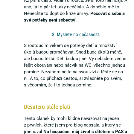
Až příliš často vídám u rodičů, že si toto nehlídají. A
ano, já to pár let taky nedělala. A doběhlo mě to.
Nenechte to dojít do krize ani vy.
Pečovat o sebe a
své potřeby není sobectví.
8. Myslete na dočasnost.
S rostoucím věkem se potřeby dětí a množství
úkolů budou proměňovat. Snad bude úkolů méně,
ale budou těžší. Děti budou jiné. Vy nebudete věčně
řešit obouvání nebo nácvik na WC, všechno jednou
pomine. Nezapomínejte na svou vizi a těšte se na
ni. A to, co přichází cestou, si zvládněte po svém,
s vědomím, že i to jednou pomine.
Desatero stále platí
Tento článek by mohl klidně navazovat na jeden
z prvních, které jsem pro blog napsala, a který se
jmenoval
Na houpačce: můj život s dítětem s PAS a