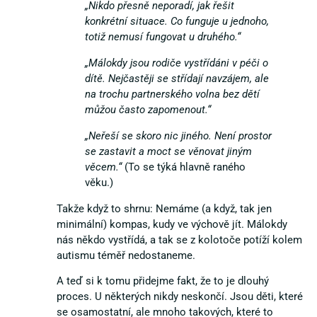
„Nikdo přesně neporadí, jak řešit
konkrétní situace. Co funguje u jednoho,
totiž nemusí fungovat u druhého.“
„Málokdy jsou rodiče vystřídáni v péči o
dítě. Nejčastěji se střídají navzájem, ale
na trochu partnerského volna bez dětí
můžou často zapomenout.“
„Neřeší se skoro nic jiného. Není prostor
se zastavit a moct se věnovat jiným
věcem.“
(To se týká hlavně raného
věku.)
Takže když to shrnu: Nemáme (a když, tak jen
minimální) kompas, kudy ve výchově jít. Málokdy
nás někdo vystřídá, a tak se z kolotoče potíží kolem
autismu téměř nedostaneme.
A teď si k tomu přidejme fakt, že to je dlouhý
proces. U některých nikdy neskončí. Jsou děti, které
se osamostatní, ale mnoho takových, které to