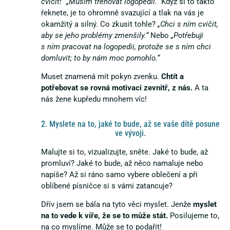
cvičit!“ „Musím trénovat logopedii.“
Když si to takto
řeknete, je to ohromně svazující a tlak na vás je
okamžitý a silný. Co zkusit tohle?
„Chci s ním cvičit,
aby se jeho problémy zmenšily.“
Nebo
„Potřebuji
s ním pracovat na logopedii, protože se s ním chci
domluvit; to by nám moc pomohlo.“
Muset znamená mít pokyn zvenku.
Chtít a
potřebovat se rovná motivaci zevnitř, z nás.
A ta
nás žene kupředu mnohem víc!
2. Myslete na to, jaké to bude, až se vaše dítě posune
ve vývoji.
Malujte si to, vizualizujte, sněte. Jaké to bude, až
promluví? Jaké to bude, až něco namaluje nebo
napíše? Až si ráno samo vybere oblečení a při
oblíbené písničce si s vámi zatancuje?
Dřív jsem se bála na tyto věci myslet. Jenže
myslet
na to vede k víře, že se to může stát.
Posilujeme to,
na co myslíme. Může se to podařit!