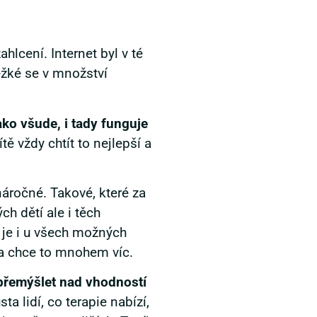
hlcení. Internet byl v té
ěžké se v množství
ako všude, i tady funguje
tě vždy chtít to nejlepší a
enáročné. Takové, které za
h dětí ale i těch
 je i u všech možných
 a chce to mnohem víc.
, přemýšlet nad vhodností
a lidí, co terapie nabízí,