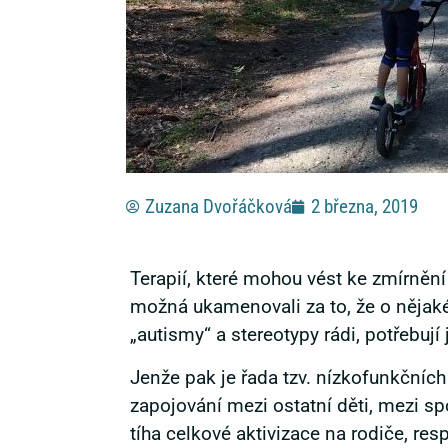
Zuzana Dvořáčková
2 března, 2019
Terapií, které mohou vést ke zmírnění 
možná ukamenovali za to, že o nějaké
„autismy“ a stereotypy rádi, potřebují 
Jenže pak je řada tzv. nízkofunkčních 
zapojování mezi ostatní děti, mezi spo
tíha celkové aktivizace na rodiče, res