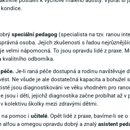
ktivně postavit k výchově malého autisty. Vybrat si jak
 kondice.
dobrý
speciální pedagog
(specialista na tzv. ranou int
 správná osoba. Jejich zkušenosti s řadou nejrůznější
je velmi nápomocná. To jsou opravdu lidé z praxe. 
a kvalitního odborníka.
 péče.
Je-li raná péče dostupná a rodinu navštěvuje 
ést. Ne všude je ale dostatečná kapacita a bohužel st
utisté jsou diagnostikováni ve věku vhodném pro ranou
 jsou i děti, jejichž diagnostika začne probíhat až v
ž v kolektivu školky mezi zdravými dětmi.
zí na pomoc i
učitelé
. Opět lidé z praxe, bavíme-li se 
je alfou a omegou opravdu dobrý a znalý
asistent
ped