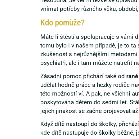
nesoudila. Je velmi těžké se opravdu a
vnímat potřeby různého věku, období,
Kdo pomůže?
Máte-li štěstí a spolupracuje s vámi 
tomu bylo i v našem případě, je to ta
zkušenost s nejrůznějšími metodami 
psychiatři, ale i tam můžete natrefit n
Zásadní pomoc přichází také od
rané
udělat hodně práce a hezky rodiče nav
této možností ví. A pak, ne všichni a
poskytována dětem do sedmi let. Stále
jejich jinakost se začne projevovat a
Když dítě nastoupí do školky, přichá
kde dítě nastupuje do školky běžné, 