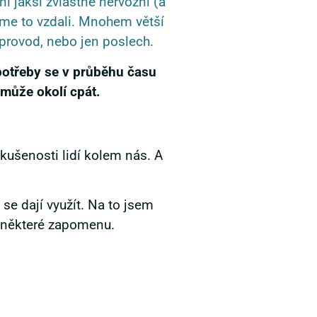
í jaksi zvláštně nervózní (a
jsme to vzdali. Mnohem větší
provod, nebo jen poslech.
 potřeby se v průběhu času
 může okolí cpát.
kušenosti lidí kolem nás. A
se dají využít. Na to jsem
a některé zapomenu.