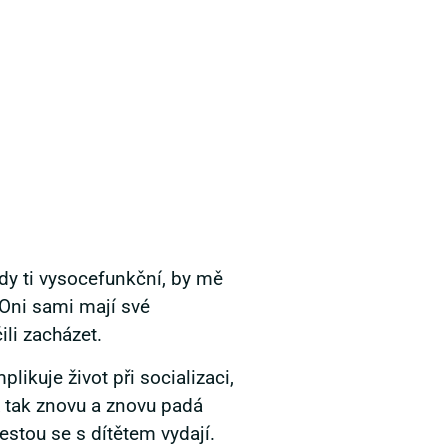
edy ti vysocefunkční, by mě
 Oni sami mají své
ili zacházet.
likuje život při socializaci,
 A tak znovu a znovu padá
cestou se s dítětem vydají.