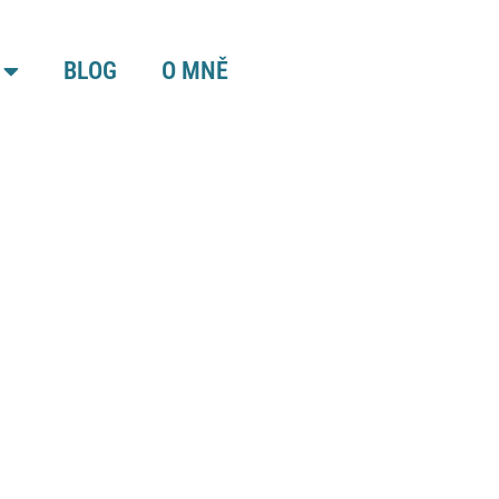
BLOG
O MNĚ