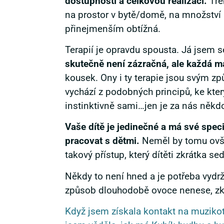
dostupností a celkovou realizací.
Třeb
na prostor v bytě/domě, na množství
přinejmenším obtížná.
Terapií je opravdu spousta. Já jsem 
skutečně není zázračná, ale každá má
kousek. Ony i ty terapie jsou svým z
vychází z podobných principů, ke kter
instinktivně sami…jen je za nás někd
Vaše dítě je jedinečné a má své speci
pracovat s dětmi.
Neměl by tomu ovšem
takový přístup, který dítěti zkrátka s
Někdy to není hned a je potřeba vydr
způsob dlouhodobě ovoce nenese, zku
Když jsem získala kontakt na muzikot