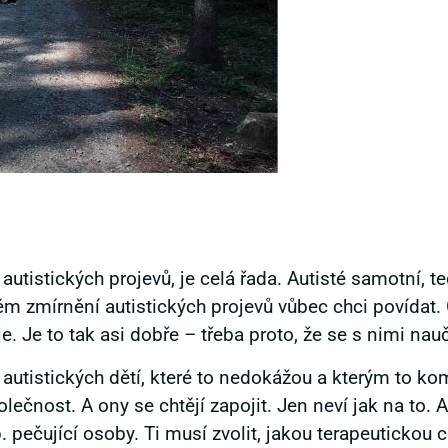
autistických projevů, je celá řada. Autisté samotní, t
m zmírnění autistických projevů vůbec chci povídat.
je. Je to tak asi dobře – třeba proto, že se s nimi nauč
autistických dětí, které to nedokážou a kterým to komp
lečnost. A ony se chtějí zapojit. Jen neví jak na to.
p. pečující osoby. Ti musí zvolit, jakou terapeutickou 