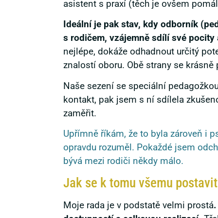
asistent s praxí (těch je ovšem pomál
Ideální je pak stav, kdy odborník (p
s rodičem, vzájemně sdílí své pocity 
nejlépe, dokáže odhadnout určitý pote
znalostí oboru. Obě strany se krásně
Naše sezení se speciální pedagožkou 
kontakt, pak jsem s ní sdílela zkušen
zaměřit.
Upřímně říkám, že to byla zároveň i 
opravdu rozuměl. Pokaždé jsem odcház
bývá mezi rodiči někdy málo.
Jak se k tomu všemu postavit
Moje rada je v podstatě velmi prostá
.