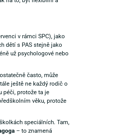
 na to, být flexibilní a
ervenci v rámci SPC), jako
ch dětí s PAS stejně jako
Méně už psychologové nebo
dostatečně často, může
ále ještě ne každý rodič o
 péči, protože ta je
 předškolním věku, protože
o školkách speciálních. Tam,
agoga
– to znamená