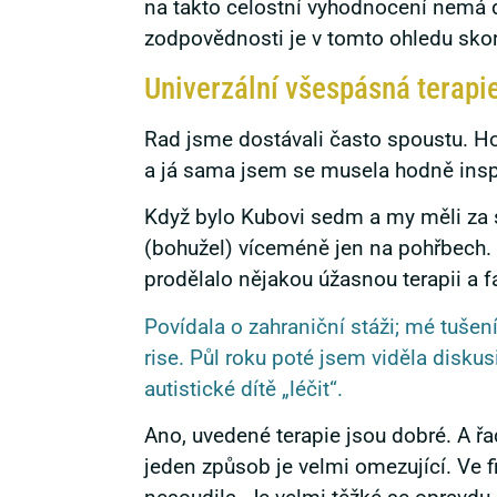
na takto celostní vyhodnocení nemá d
zodpovědnosti je v tomto ohledu sko
Univerzální všespásná terapi
Rad jsme dostávali často spoustu. Hor
a já sama jsem se musela hodně insp
Když bylo Kubovi sedm a my měli za s
(bohužel) víceméně jen na pohřbech. 
prodělalo nějakou úžasnou terapii a f
Povídala o zahraniční stáži; mé tušení
rise. Půl roku poté jsem viděla disk
autistické dítě „léčit“.
Ano, uvedené terapie jsou dobré. A ř
jeden způsob je velmi omezující. Ve fi