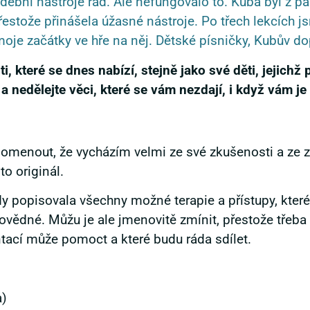
ební nástroje rád. Ale nefungovalo to. Kuba byl z pan
řestože přinášela úžasné nástroje. Po třech lekcích 
oje začátky ve hře na něj. Dětské písničky, Kubův do
, které se dnes nabízí, stejně jako své děti, jejichž
 a nedělejte věci, které se vám nezdají, i když vám je
pomenout, že vycházím velmi ze své zkušenosti a ze z
to originál.
 popisovala všechny možné terapie a přístupy, které 
povědné. Můžu je ale jmenovitě zmínit, přestože třeb
tací může pomoct a které budu ráda sdílet.
a)