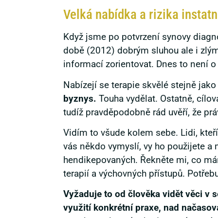
Velká nabídka a rizika instatn
Když jsme po potvrzení synovy diagnózy
době (2012) dobrým sluhou ale i zlým
informací zorientovat. Dnes to není o
Nabízejí se terapie skvělé stejně jak
byznys.
Touha vydělat. Ostatně, cílová
tudíž pravděpodobně rád uvěří, že pr
Vidím to všude kolem sebe. Lidi, kteří
vás někdo vymyslí, vy ho použijete a 
hendikepovaných. Řekněte mi, co mám 
terapií a výchovných přístupů. Potře
Vyžaduje to od člověka vidět věci v 
využití konkrétní praxe, nad načaso