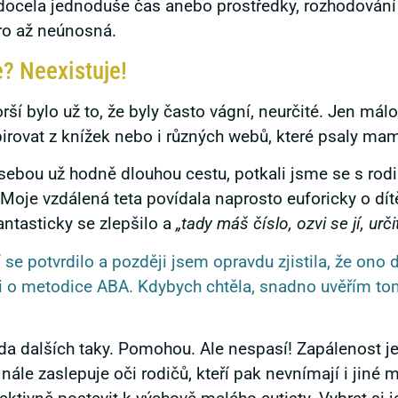
ocela jednoduše čas anebo prostředky, rozhodování je
ro až neúnosná.
e? Neexistuje!
ší bylo už to, že byly často vágní, neurčité. Jen mál
irovat z knížek nebo i různých webů, které psaly ma
ebou už hodně dlouhou cestu, potkali jsme se s rod
Moje vzdálená teta povídala naprosto euforicky o dít
antasticky se zlepšilo a
„tady máš číslo, ozvi se jí, urči
 se potvrdilo a později jsem opravdu zjistila, že ono d
usi o metodice ABA. Kdybych chtěla, snadno uvěřím t
ada dalších taky. Pomohou. Ale nespasí! Zapálenost j
nále zaslepuje oči rodičů, kteří pak nevnímají i jiné