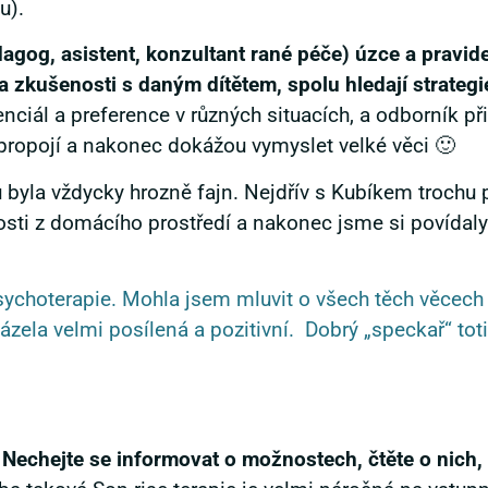
u).
edagog, asistent, konzultant rané péče) úzce a pravid
a zkušenosti s daným dítětem, spolu hledají strategi
nciál a preference v různých situacích, a odborník př
 propojí a nakonec dokážou vymyslet velké věci 🙂
byla vždycky hrozně fajn. Nejdřív s Kubíkem trochu 
osti z domácího prostředí a nakonec jsme si povídaly
psychoterapie. Mohla jsem mluvit o všech těch věcec
ela velmi posílená a pozitivní. Dobrý „speckař“ toti
 Nechejte se informovat o možnostech, čtěte o nich,