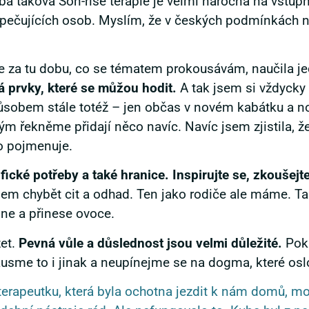
a taková Son-rise terapie je velmi náročná na vstupn
 pečujících osob. Myslím, že v českých podmínkách n
se za tu dobu, co se tématem prokousávám, naučila j
 prvky, které se můžou hodit.
A tak jsem si vždycky 
působem stále totéž – jen občas v novém kabátku a no
ým řekněme přidají něco navíc. Navíc jsem zjistila, 
o pojmenuje.
fické potřeby a také hranice. Inspirujte se, zkoušejt
 chybět cit a odhad. Ten jako rodiče ale máme. Tak 
edne a přinese ovoce.
žet.
Pevná vůle a důslednost jsou velmi důležité.
Poku
sme to i jinak a neupínejme se na dogma, které osl
erapeutku, která byla ochotna jezdit k nám domů, moc