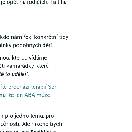
 opět na rodičích. Ta tíha
okdo nám řekl konkrétní tipy
minky podobných dětí.
inou, kterou vídáme
ěti kamarádky, které
tě to udělej“
.
ítě prochází terapií Son-
omu, že jen ABA může
en pro jedno téma, pro
 možnosti. Ale nikoho bych