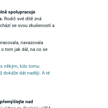
elně spolupracuje
e.
Rodič své dítě zná
ichází se svou zkušeností a
pracovala, navazovala
 o tom jak dál, na co se
h s někým, kdo tomu
ž dokáže dát naději. A té
 přemýšlejte nad