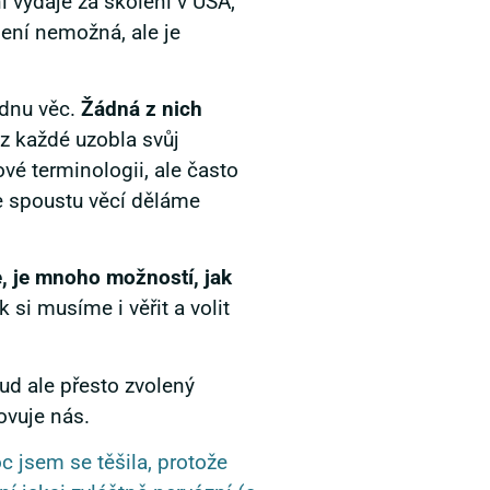
í výdaje za školení v USA,
ení nemožná, ale je
ednu věc.
Žádná z nich
z každé uzobla svůj
vé terminologii, ale často
že spoustu věcí děláme
e, je mnoho možností, jak
si musíme i věřit a volit
d ale přesto zvolený
ovuje nás.
 jsem se těšila, protože