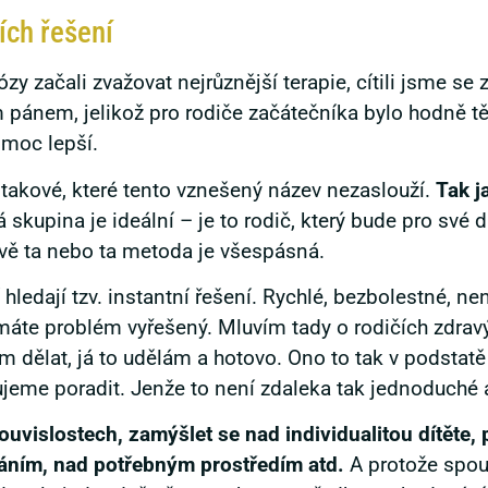
ích řešení
 začali zvažovat nejrůznější terapie, cítili jsme se za
 pánem, jelikož pro rodiče začátečníka bylo hodně t
 moc lepší.
o takové, které tento vznešený název nezaslouží.
Tak j
 skupina je ideální – je to rodič, který bude pro své dí
ávě ta nebo ta metoda je všespásná.
 hledají tzv. instantní řešení. Rychlé, bezbolestné, n
máte problém vyřešený. Mluvím tady o rodičích zdravýc
dělat, já to udělám a hotovo. Ono to tak v podstatě
bujeme poradit. Jenže to není zdaleka tak jednoduché
souvislostech, zamýšlet se nad individualitou dítěte
váním, nad potřebným prostředím atd.
A protože spoust