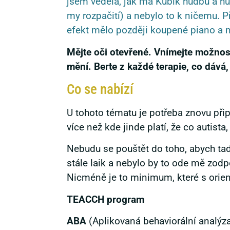
jsem věděla, jak má Kubík hudbu a hud
my rozpačití) a nebylo to k ničemu. P
efekt mělo později koupené piano a m
Mějte oči otevřené. Vnímejte možnosti
mění. Berte z každé terapie, co dává,
Co se nabízí
U tohoto tématu je potřeba znovu při
více než kde jinde platí, že co autista, 
Nebudu se pouštět do toho, abych tady
stále laik a nebylo by to ode mě zod
Nicméně je to minimum, které s orien
TEACCH program
ABA
(Aplikovaná behaviorální analýz