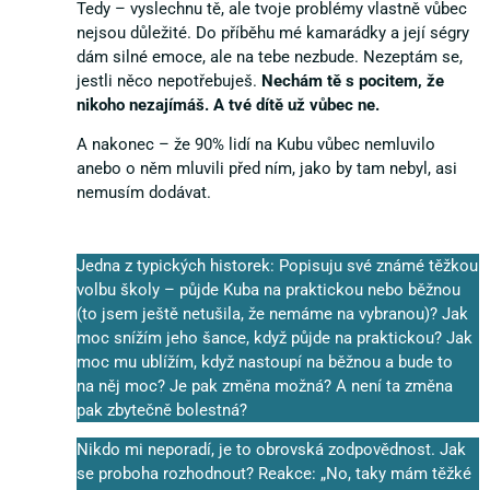
Tedy – vyslechnu tě, ale tvoje problémy vlastně vůbec
nejsou důležité. Do příběhu mé kamarádky a její ségry
dám silné emoce, ale na tebe nezbude. Nezeptám se,
jestli něco nepotřebuješ.
Nechám tě s pocitem, že
nikoho nezajímáš. A tvé dítě už vůbec ne.
A nakonec – že 90% lidí na Kubu vůbec nemluvilo
anebo o něm mluvili před ním, jako by tam nebyl, asi
nemusím dodávat.
Jedna z typických historek: Popisuju své známé těžkou
volbu školy – půjde Kuba na praktickou nebo běžnou
(to jsem ještě netušila, že nemáme na vybranou)? Jak
moc snížím jeho šance, když půjde na praktickou? Jak
moc mu ublížím, když nastoupí na běžnou a bude to
na něj moc? Je pak změna možná? A není ta změna
pak zbytečně bolestná?
Nikdo mi neporadí, je to obrovská zodpovědnost. Jak
se proboha rozhodnout? Reakce: „No, taky mám těžké