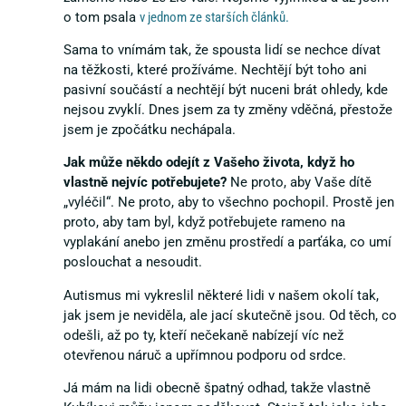
o tom psala
v jednom ze starších článků.
Sama to vnímám tak, že spousta lidí se nechce dívat
na těžkosti, které prožíváme. Nechtějí být toho ani
pasivní součástí a nechtějí být nuceni brát ohledy, kde
nejsou zvyklí. Dnes jsem za ty změny vděčná, přestože
jsem je zpočátku nechápala.
Jak může někdo odejít z Vašeho života, když ho
vlastně nejvíc potřebujete?
Ne proto, aby Vaše dítě
„vyléčil“. Ne proto, aby to všechno pochopil. Prostě jen
proto, aby tam byl, když potřebujete rameno na
vyplakání anebo jen změnu prostředí a parťáka, co umí
poslouchat a nesoudit.
Autismus mi vykreslil některé lidi v našem okolí tak,
jak jsem je neviděla, ale jací skutečně jsou. Od těch, co
odešli, až po ty, kteří nečekaně nabízejí víc než
otevřenou náruč a upřímnou podporu od srdce.
Já mám na lidi obecně špatný odhad, takže vlastně