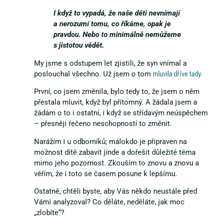
I když to vypadá, že naše děti nevnímají
a nerozumí tomu, co říkáme, opak je
pravdou. Nebo to minimálně nemůžeme
s jistotou vědět.
My jsme s odstupem let zjistili, že syn vnímal a
poslouchal všechno. Už jsem o tom
mluvila dříve tady.
První, co jsem změnila, bylo tedy to, že jsem o něm
přestala mluvit, když byl přítomný. A žádala jsem a
žádám o to i ostatní, i když se střídavým neúspěchem
– přesněji řečeno neschopností to změnit.
Narážím i u odborníků; málokdo je připraven na
možnost dítě zabavit jinde a dořešit důležité téma
mimo jeho pozornost. Zkouším to znovu a znovu a
věřím, že i toto se časem posune k lepšímu.
Ostatně, chtěli byste, aby Vás někdo neustále před
Vámi analyzoval? Co děláte, neděláte, jak moc
„zlobíte“?