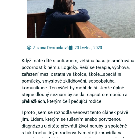
Zuzana Dvořáčková
20 května, 2020
Když máte dítě s autismem, většina času je směřována
pozornost k němu. Logicky. Řeší se terapie, výchova,
zařazení mezi ostatní ve školce, škole…speciální
pomůcky, smyslové zklidňování, sebeobsluha,
komunikace. Ten výčet by mohl delší. Jenže úplně
stejně dlouhý seznam by se dal napsat o emocích a
překážkách, kterým čelí pečující rodiče.
I proto jsem se rozhodla věnovat tento článek právě
jim. Lidem, kterým se tušením anebo potvrzenou
diagnózou u dítěte převrátil život naruby a společně
s tak trochu jiným rodičovstvím stojí zpravidla na