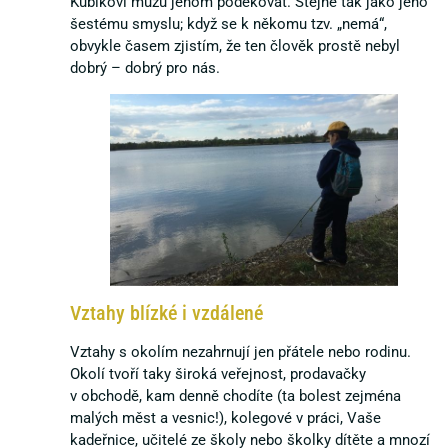
Kubíkovi můžu jenom poděkovat. Stejně tak jako jeho
šestému smyslu; když se k někomu tzv. „nemá“,
obvykle časem zjistím, že ten člověk prostě nebyl
dobrý – dobrý pro nás.
Vztahy blízké i vzdálené
Vztahy s okolím nezahrnují jen přátele nebo rodinu.
Okolí tvoří taky široká veřejnost, prodavačky
v obchodě, kam denně chodíte (ta bolest zejména
malých měst a vesnic!), kolegové v práci, Vaše
kadeřnice, učitelé ze školy nebo školky dítěte a mnozí