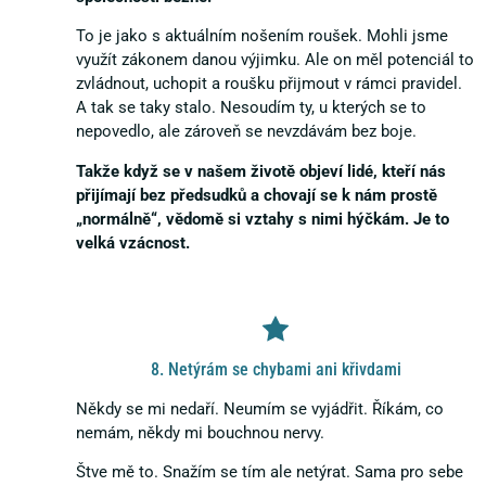
To je jako s aktuálním nošením roušek. Mohli jsme
využít zákonem danou výjimku. Ale on měl potenciál to
zvládnout, uchopit a roušku přijmout v rámci pravidel.
A tak se taky stalo. Nesoudím ty, u kterých se to
nepovedlo, ale zároveň se nevzdávám bez boje.
Takže když se v našem životě objeví lidé, kteří nás
přijímají bez předsudků a chovají se k nám prostě
„normálně“, vědomě si vztahy s nimi hýčkám. Je to
velká vzácnost.
8. Netýrám se chybami ani křivdami
Někdy se mi nedaří. Neumím se vyjádřit. Říkám, co
nemám, někdy mi bouchnou nervy.
Štve mě to. Snažím se tím ale netýrat. Sama pro sebe