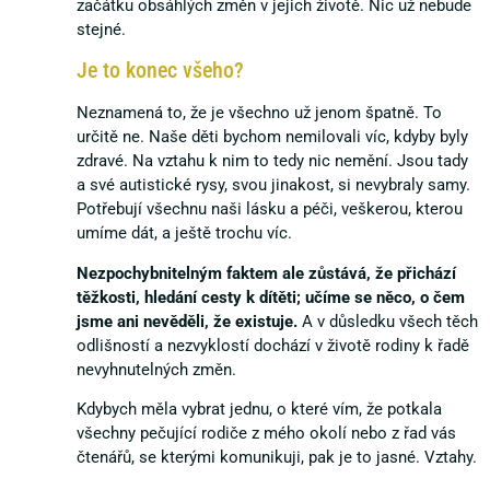
začátku obsáhlých změn v jejich životě. Nic už nebude
stejné.
Je to konec všeho?
Neznamená to, že je všechno už jenom špatně. To
určitě ne. Naše děti bychom nemilovali víc, kdyby byly
zdravé. Na vztahu k nim to tedy nic nemění. Jsou tady
a své autistické rysy, svou jinakost, si nevybraly samy.
Potřebují všechnu naši lásku a péči, veškerou, kterou
umíme dát, a ještě trochu víc.
Nezpochybnitelným faktem ale zůstává, že přichází
těžkosti, hledání cesty k dítěti; učíme se něco, o čem
jsme ani nevěděli, že existuje.
A v důsledku všech těch
odlišností a nezvyklostí dochází v životě rodiny k řadě
nevyhnutelných změn.
Kdybych měla vybrat jednu, o které vím, že potkala
všechny pečující rodiče z mého okolí nebo z řad vás
čtenářů, se kterými komunikuji, pak je to jasné. Vztahy.