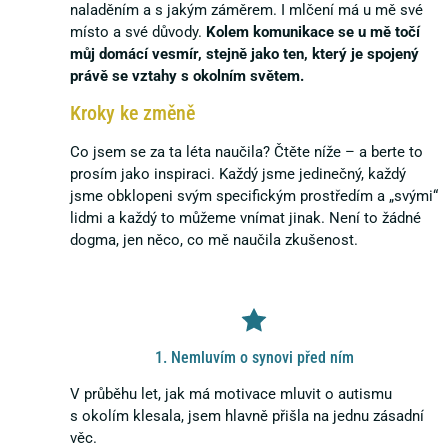
naladěním a s jakým záměrem. I mlčení má u mě své
místo a své důvody.
Kolem komunikace se u mě točí
můj domácí vesmír, stejně jako ten, který je spojený
právě se vztahy s okolním světem.
Kroky ke změně
Co jsem se za ta léta naučila? Čtěte níže – a berte to
prosím jako inspiraci. Každý jsme jedinečný, každý
jsme obklopeni svým specifickým prostředím a „svými“
lidmi a každý to můžeme vnímat jinak. Není to žádné
dogma, jen něco, co mě naučila zkušenost.
1. Nemluvím o synovi před ním
V průběhu let, jak má motivace mluvit o autismu
s okolím klesala, jsem hlavně přišla na jednu zásadní
věc.