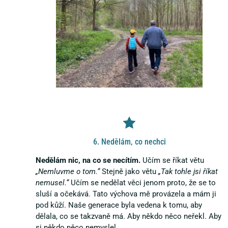
6. Nedělám, co nechci
Nedělám nic, na co se necítím.
Učím se říkat větu
„Nemluvme o tom.“
Stejně jako větu
„Tak tohle jsi říkat
nemusel.“
Učím se nedělat věci jenom proto, že se to
sluší a očekává. Tato výchova mě provázela a mám ji
pod kůží. Naše generace byla vedena k tomu, aby
dělala, co se takzvaně má. Aby někdo něco neřekl. Aby
si někdo něco nemyslel.