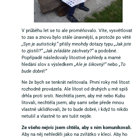
V průběhu let se to ale proměňovalo. Víte, vysvětlovat
to zas a znovu bylo stále únavnější, a protože po větě
„Syn je autistický.“
přišly mnohdy dotazy typu
„Jak jste
to zjistili?“ „Jak zvládáte záchvaty?“
a podobné.
Popřípadě následovaly lítostivé pohledy a marné
hledání slov s výsledkem
„Ale je šikovný!“
nebo
„To
bude dobré!“
Ne že bych se tenkrát nelitovala. První roky mě lítost
rozhodně provázela. Ale lítost od druhých u mě spíš
drhla proti srsti. Nechtěla jsem, aby mě nebo Kubu
litovali, nechtěla jsem, aby sami sebe přede mnou
vlastně uklidňovali, že to bude dobré, i když to nikdo
netušil a vlastně to ani tušit nejde.
Ze všeho nejvíc jsem chtěla, aby s ním komunikovali.
Aby na něj nehleděli jako na zvířátko v kleci. Aby ho