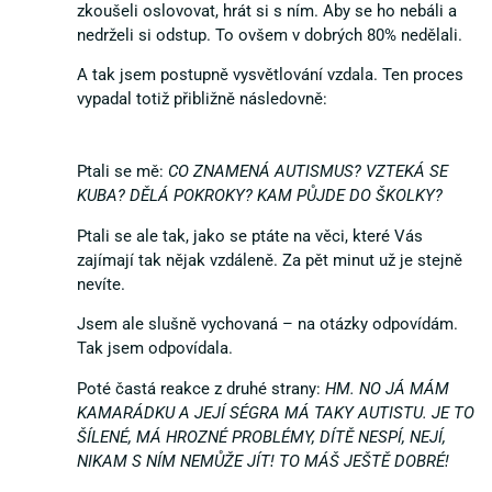
zkoušeli oslovovat, hrát si s ním. Aby se ho nebáli a
nedrželi si odstup. To ovšem v dobrých 80% nedělali.
A tak jsem postupně vysvětlování vzdala. Ten proces
vypadal totiž přibližně následovně:
Ptali se mě:
CO ZNAMENÁ AUTISMUS? VZTEKÁ SE
KUBA? DĚLÁ POKROKY? KAM PŮJDE DO ŠKOLKY?
Ptali se ale tak, jako se ptáte na věci, které Vás
zajímají tak nějak vzdáleně. Za pět minut už je stejně
nevíte.
Jsem ale slušně vychovaná – na otázky odpovídám.
Tak jsem odpovídala.
Poté častá reakce z druhé strany:
HM. NO JÁ MÁM
KAMARÁDKU A JEJÍ SÉGRA MÁ TAKY AUTISTU. JE TO
ŠÍLENÉ, MÁ HROZNÉ PROBLÉMY, DÍTĚ NESPÍ, NEJÍ,
NIKAM S NÍM NEMŮŽE JÍT! TO MÁŠ JEŠTĚ DOBRÉ!