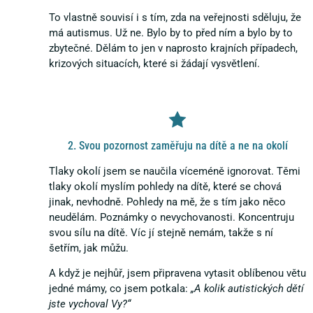
To vlastně souvisí i s tím, zda na veřejnosti sděluju, že
má autismus. Už ne. Bylo by to před ním a bylo by to
zbytečné. Dělám to jen v naprosto krajních případech,
krizových situacích, které si žádají vysvětlení.
2. Svou pozornost zaměřuju na dítě a ne na okolí
Tlaky okolí jsem se naučila víceméně ignorovat. Těmi
tlaky okolí myslím pohledy na dítě, které se chová
jinak, nevhodně. Pohledy na mě, že s tím jako něco
neudělám. Poznámky o nevychovanosti. Koncentruju
svou sílu na dítě. Víc jí stejně nemám, takže s ní
šetřím, jak můžu.
A když je nejhůř, jsem připravena vytasit oblíbenou větu
jedné mámy, co jsem potkala:
„A kolik autistických dětí
jste vychoval Vy?“