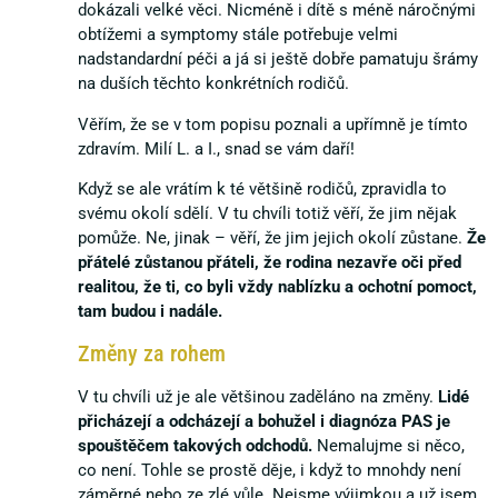
dokázali velké věci. Nicméně i dítě s méně náročnými
obtížemi a symptomy stále potřebuje velmi
nadstandardní péči a já si ještě dobře pamatuju šrámy
na duších těchto konkrétních rodičů.
Věřím, že se v tom popisu poznali a upřímně je tímto
zdravím. Milí L. a I., snad se vám daří!
Když se ale vrátím k té většině rodičů, zpravidla to
svému okolí sdělí. V tu chvíli totiž věří, že jim nějak
pomůže. Ne, jinak – věří, že jim jejich okolí zůstane.
Že
přátelé zůstanou přáteli, že rodina nezavře oči před
realitou, že ti, co byli vždy nablízku a ochotní pomoct,
tam budou i nadále.
Změny za rohem
V tu chvíli už je ale většinou zaděláno na změny.
Lidé
přicházejí a odcházejí a bohužel i diagnóza PAS je
spouštěčem takových odchodů.
Nemalujme si něco,
co není. Tohle se prostě děje, i když to mnohdy není
záměrné nebo ze zlé vůle. Nejsme výjimkou a už jsem