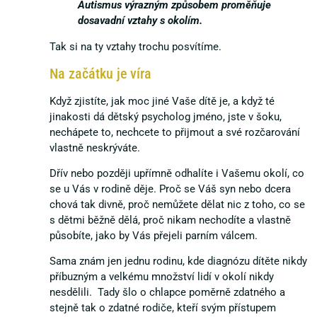
Autismus výrazným způsobem proměňuje
dosavadní vztahy s okolím.
Tak si na ty vztahy trochu posvítíme.
Na začátku je víra
Když zjistíte, jak moc jiné Vaše dítě je, a když té
jinakosti dá dětský psycholog jméno, jste v šoku,
nechápete to, nechcete to přijmout a své rozčarování
vlastně neskrýváte.
Dřív nebo později upřímně odhalíte i Vašemu okolí, co
se u Vás v rodině děje. Proč se Váš syn nebo dcera
chová tak divně, proč nemůžete dělat nic z toho, co se
s dětmi běžně dělá, proč nikam nechodíte a vlastně
působíte, jako by Vás přejeli parním válcem.
Sama znám jen jednu rodinu, kde diagnózu dítěte nikdy
příbuzným a velkému množství lidí v okolí nikdy
nesdělili. Tady šlo o chlapce poměrně zdatného a
stejně tak o zdatné rodiče, kteří svým přístupem