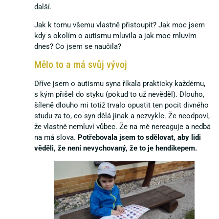
další.
Jak k tomu všemu vlastně přistoupit? Jak moc jsem
kdy s okolím o autismu mluvila a jak moc mluvím
dnes? Co jsem se naučila?
Mělo to a má svůj vývoj
Dříve jsem o autismu syna říkala prakticky každému,
s kým přišel do styku (pokud to už nevěděl). Dlouho,
šíleně dlouho mi totiž trvalo opustit ten pocit divného
studu za to, co syn dělá jinak a nezvykle. Že neodpoví,
že vlastně nemluví vůbec. Že na mě nereaguje a nedbá
na má slova.
Potřebovala jsem to sdělovat, aby lidi
věděli, že není nevychovaný, že to je hendikepem.