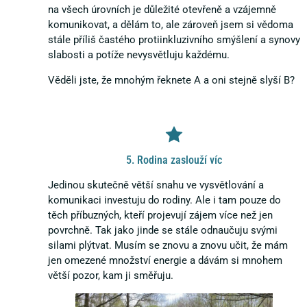
na všech úrovních je důležité otevřeně a vzájemně
komunikovat, a dělám to, ale zároveň jsem si vědoma
stále příliš častého protiinkluzivního smýšlení a synovy
slabosti a potíže nevysvětluju každému.
Věděli jste, že mnohým řeknete A a oni stejně slyší B?
5. Rodina zaslouží víc
Jedinou skutečně větší snahu ve vysvětlování a
komunikaci investuju do rodiny. Ale i tam pouze do
těch příbuzných, kteří projevují zájem více než jen
povrchně. Tak jako jinde se stále odnaučuju svými
silami plýtvat. Musím se znovu a znovu učit, že mám
jen omezené množství energie a dávám si mnohem
větší pozor, kam ji směřuju.