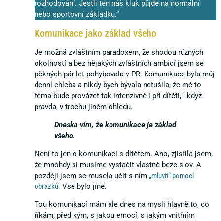
rozhodování. Jestli ten náš kluk půjde na normální
nebo sportovní základku.“
Komunikace jako základ všeho
Je možná zvláštním paradoxem, že shodou různých
okolností a bez nějakých zvláštních ambicí jsem se
pěkných pár let pohybovala v PR. Komunikace byla můj
denní chleba a nikdy bych bývala netušila, že mě to
téma bude provázet tak intenzivně i při dítěti, i když
pravda, v trochu jiném ohledu.
Dneska vím, že komunikace je základ
všeho.
Není to jen o komunikaci s dítětem. Ano, zjistila jsem,
že mnohdy si musíme vystačit vlastně beze slov. A
později jsem se musela učit s ním
„mluvit“ pomocí
obrázků.
Vše bylo jiné.
Tou komunikací mám ale dnes na mysli hlavně to, co
říkám, před kým, s jakou emocí, s jakým vnitřním