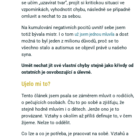
se učím „uzavírat tvar“, projít si kritickou situaci ve
vzpomínkách, vyhodnotit chybu, následně se případně
omluvit a nechat to za sebou.
Na kumulování negativních pocitů uvnitř sebe jsem
totiž bývala mistr. I o tom
už jsem jednou mluvila
a dost
možná to byl jeden z milionu důvodů, proč se to
všechno stalo a autismus se objevil právě u našeho
syna.
Umět nechat jít své vlastní chyby stejně jako křivdy od
ostatních je osvobozující a úlevné.
Ujelo mi to?
Tento článek jsem psala se záměrem mluvit o rodičích,
o pečujících osobách. Čtu to po sobě a zjišťuju, že
stejně hodně mluvím i o dětech. Jenže ono je to
provázané. Vztahy s okolím až příliš definuje to, v čem
žijeme. Nelze to oddělit.
Co lze a co je potřeba, je pracovat na sobě. Vztahů a