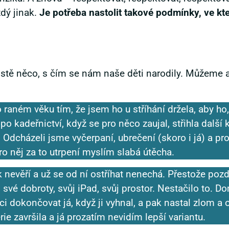
dý jinak.
Je potřeba nastolit takové podmínky, ve kte
ostě něco, s čím se nám naše děti narodily. Můžeme a
raném věku tím, že jsem ho u stříhání držela, aby ho,
po kadeřnictví, když se pro něco zaujal, střihla další 
. Odcházeli jsme vyčerpaní, ubrečení (skoro i já) a pr
o něj za to utrpení myslím slabá útěcha.
 nevěří a už se od ní ostříhat nenechá. Přestože poz
 své dobroty, svůj iPad, svůj prostor. Nestačilo to. 
i dokončovat já, když ji vyhnal, a pak nastal zlom a on
završila a já prozatím nevidím lepší variantu.