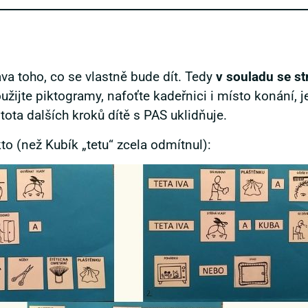
ava toho, co se vlastně bude dít. Tedy
v souladu se st
žijte piktogramy, nafoťte kadeřnici i místo konání, j
stota dalších kroků dítě s PAS uklidňuje.
o (než Kubík „tetu“ zcela odmítnul):