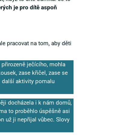
rých je pro dítě aspoň
le pracovat na tom, aby děti
 přirozeně ječícího, mohla
kousek, zase křičel, zase se
o další aktivity pomalu
ději docházela i k nám domů,
Doma to proběhlo úspěšně asi
 už ji nepřijal vůbec. Slovy