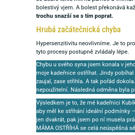
bolestivý vjem. A bolest překonává kaž
trochu snazší se s tím poprat.
Hrubá začátečnická chyba
Hypersenzitivitu neovlivníme. Je to pr
tyto procesy postupně zvládaly lépe.
Chybu u svého syna jsem konala v jeho 
moje kadeřnice ostříhat. Jindy pobíhal 
zaujal, zase střihla. A tak pořád dokola
nepoužitelní. Následná odměna byla pr
Výsledkem je to, že mé kadeřnici Kubík
aby měl ke stříhání ideální podmínky –
jen dvakrát, pak jsem po ní musela prác
MÁMA OSTŘÍHÁ se celá neúspěšná série 