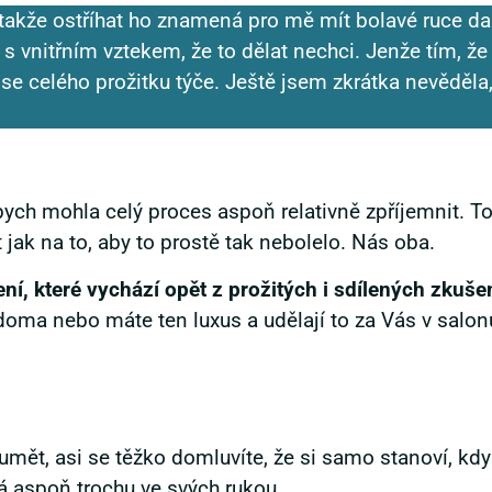
y, takže ostříhat ho znamená pro mě mít bolavé ruce d
s vnitřním vztekem, že to dělat nechci. Jenže tím, že 
 se celého prožitku týče. Ještě jsem zkrátka nevěděl
bych mohla celý proces aspoň relativně zpříjemnit. To,
 jak na to, aby to prostě tak nebolelo. Nás oba.
í, které vychází opět z prožitých i sdílených zkušeno
 doma nebo máte ten luxus a udělají to za Vás v sal
zumět, asi se těžko domluvíte, že si samo stanoví, kdy
má aspoň trochu ve svých rukou.