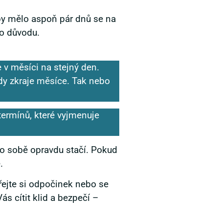
by mělo aspoň pár dnů se na
ho důvodu.
e v měsíci na stejný den.
dy zkraje měsíce. Tak nebo
termínů, které vyjmenuje
 o sobě opravdu stačí. Pokud
.
ejte si odpočinek nebo se
ás cítit klid a bezpečí –