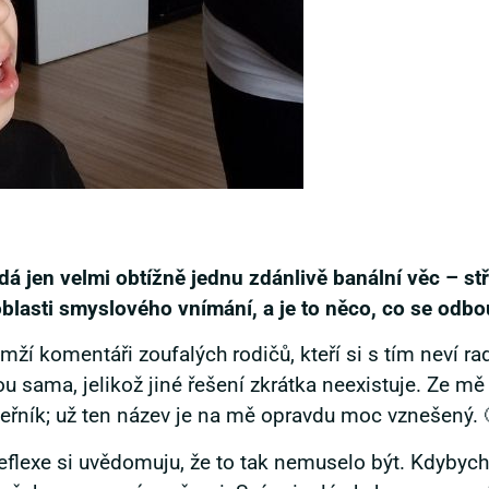
á jen velmi obtížně jednu zdánlivě banální věc – stř
 oblasti smyslového vnímání, a je to něco, co se odb
ží komentáři zoufalých rodičů, kteří si s tím neví rad
sama, jelikož jiné řešení zkrátka neexistuje. Ze mě 
deřník; už ten název je na mě opravdu moc vznešený. 
exe si uvědomuju, že to tak nemuselo být. Kdybych 