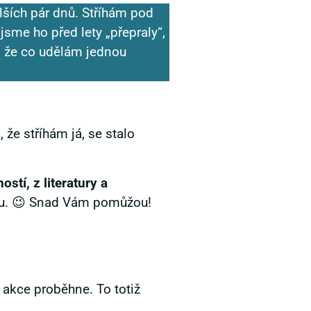
alších pár dnů. Stříhám pod
jsme ho před lety „přepraly“,
a, že co udělám jednou
 že stříhám já, se stalo
stí, z literatury a
onu. 😉 Snad Vám pomůžou!
 akce proběhne. To totiž