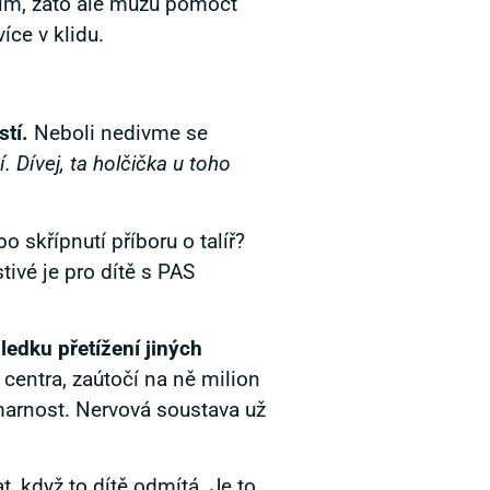
vím, zato ale můžu pomoct
íce v klidu.
stí.
Neboli nedivme se
. Dívej, ta holčička u toho
 skřípnutí příboru o talíř?
ivé je pro dítě s PAS
ledku přetížení jiných
centra, zaútočí na ně milion
 marnost. Nervová soustava už
t, když to dítě odmítá. Je to