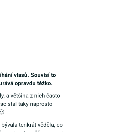
íhání vlasů. Souvisí to
ourává opravdu těžko.
y, a většina z nich často
se stal taky naprosto
🙂
bývala tenkrát věděla, co