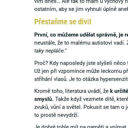
vím dnes… Ale tak to mám u výchovy n
ostatním, aby se jim vyhnuli úplně aneb
Přestaňme se divit
První, co můžeme udělat správně, je re
neustále, že to malému autistovi vad
taky nepláče.“
Proč? Kdy naposledy jste slyšeli něco t
Už jen při vzpomínce může leckomu přej
stříhání vlasů. Je to otázka hypersenzi
Kromě toho, literatura uvádí, že
k určit
smyslů.
Takže když vezmete dítě, které
zvuků, vůní a světel. Pokusit se tam o
to prostě nevydrží.
Je dobré tohle mít na paměti a vnímat r