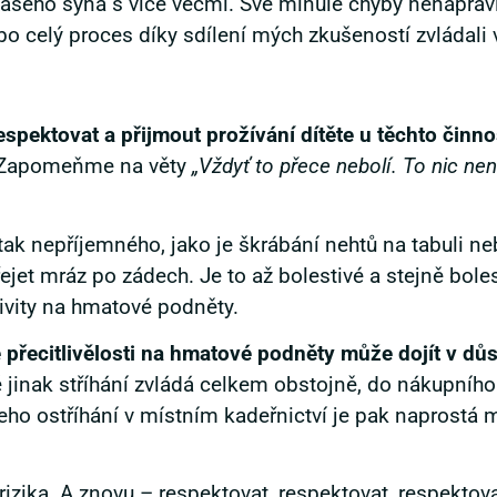
ašeho syna s více věcmi. Své minulé chyby nenapra
o celý proces díky sdílení mých zkušeností zvládali v
spektovat a přijmout prožívání dítěte u těchto činno
í. Zapomeňme na věty
„Vždyť to přece nebolí. To nic není
ak nepříjemného, jako je škrábání nehtů na tabuli nebo
et mráz po zádech. Je to až bolestivé a stejně bolest
tivity na hmatové podněty.
é přecitlivělosti na hmatové podněty může dojít v důs
 jinak stříhání zvládá celkem obstojně, do nákupního 
 jeho ostříhání v místním kadeřnictví je pak naprostá
izika. A znovu – respektovat, respektovat, respektova