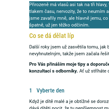
Přirozeně má vlasů asi tak na tři hlav
tlakem času, nervozity, že to neumím a 
jsme zavařily mně, ale hlavně jemu, co
špatně, už jen těžko odčiním.
Co se dá dělat líp
Další roky jsem už zasvětila tomu, jak 
nevyhnutelným, takže jsem začala řešit
Pro Vás přináším moje tipy a doporučen
konzultací s odborníky.
Ať už stříháte
1 Vyberte den
Když je dítě malé a je obtížné se doro
dává dítěti pocit, že tu nepříjemnost 