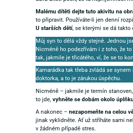
Malému dítěti dejte tuto akivitu na o
to připravit. Používáte-li jen denní ro
U starších dětí
, se kterými se dá takto
Můj syn to dělá vždy stejně. Jednou js
Nicméně ho podezřívám i z toho, že to
tak, jakmile je třicátého, ví, že se to ko
Kamarádka tak třeba zvládá se synem n
doktorka, a to je zárukou úspěchu.
Nicméně – jakmile je termín stanoven,
to jde,
vyhněte se dobám okolo úplňk
A nakonec –
nezapomeňte na celou věc
jinak vyklidněte. Ať už stříháte sami ne
v žádném případě stres.