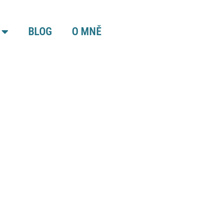
BLOG
O MNĚ