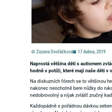
Zuzana Dvořáčková
17 dubna, 2019
Naprostá většina dětí s autismem zvlád
hodně s potíži, které mají naše děti v
Na diskuzních fórech se to většinou hem
nakonec neochotně bere nůžky do rukou 
nedobrovolný a nijak zvlášť zručný ka
Každopádně s pořádnou dávkou seberefl