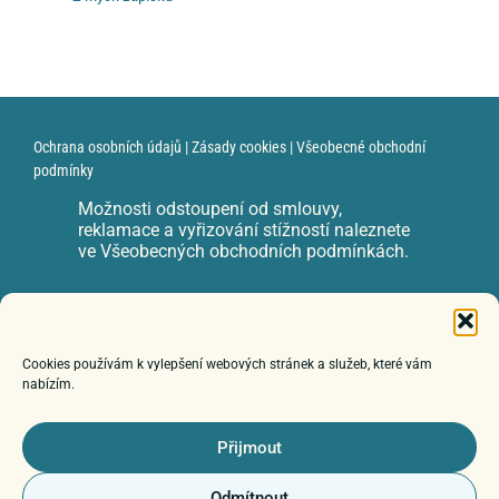
Ochrana osobních údajů
|
Zásady cookies
|
Všeobecné obchodní
podmínky
Možnosti odstoupení od smlouvy,
reklamace a vyřizování stížností naleznete
ve Všeobecných obchodních podmínkách.
e-mail: zuzka@zuzanadvorackova.cz
Cookies používám k vylepšení webových stránek a služeb, které vám
nabízím.
© 2026 Poznáváme autismus
Přijmout
Odmítnout