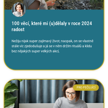
100 věcí, které mi (u)dělaly v roce 2024
radost
Nežiju nijak super zajímavý život; naopak, on se vlastně
stále víc zjedodušuje a já se v něm držím rituálů a klidu
bez nějakých super velkých akcí,
ČTĚTE VÍCE »
PRO PEČUJÍCÍ