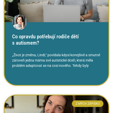
Co opravdu potřebují rodiče dětí
s autismem?
„Život je změna, Lindi,“ povídala kdysi konejšivě a smutně
zároveň jedna máma své autistické dceři, která měla
problém adaptovat se na cosi nového. Tehdy byly
ČTĚTE VÍCE »
Z MÝCH ZÁPISKŮ