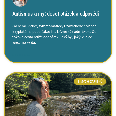
Autismus a my: deset otázek a odpovědí
Od nemluvícího, symptomaticky uzavřeného chlapce
k typickému puberťákovi na běžné základní škole. Co
taková cesta může obnášet? Jaký byl, jaký je, a co
všechno se dá,
ČTĚTE VÍCE »
Z MÝCH ZÁPISKŮ