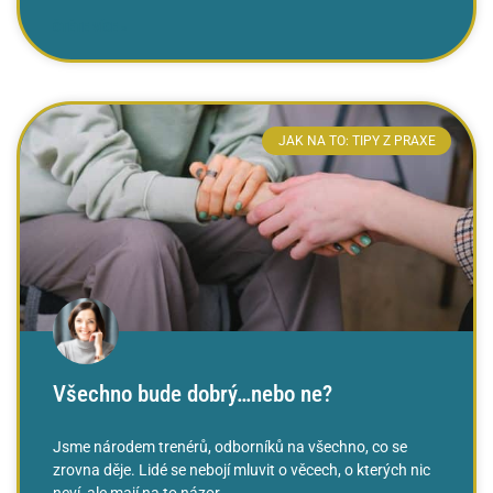
ČTĚTE VÍCE »
JAK NA TO: TIPY Z PRAXE
Všechno bude dobrý…nebo ne?
Jsme národem trenérů, odborníků na všechno, co se
zrovna děje. Lidé se nebojí mluvit o věcech, o kterých nic
neví, ale mají na to názor