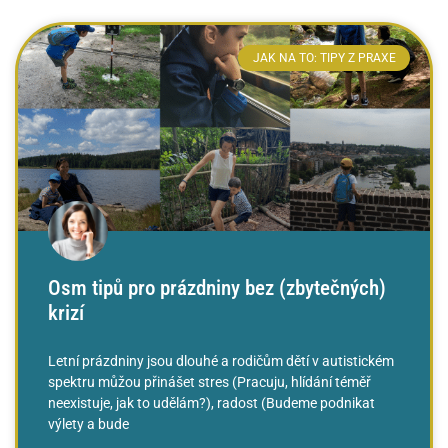
JAK NA TO: TIPY Z PRAXE
Osm tipů pro prázdniny bez (zbytečných)
krizí
Letní prázdniny jsou dlouhé a rodičům dětí v autistickém
spektru můžou přinášet stres (Pracuju, hlídání téměř
neexistuje, jak to udělám?), radost (Budeme podnikat
výlety a bude