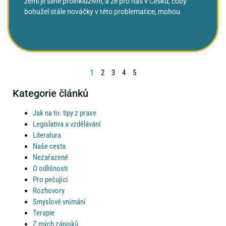
zemí je silně proinkluzivní, a že pro nás v Česku, coby
bohužel stále nováčky v této problematice, mohou
ČTĚTE VÍCE »
1
2
3
4
5
Kategorie článků
Jak na to: tipy z praxe
Legislativa a vzdělávání
Literatura
Naše cesta
Nezařazené
O odlišnosti
Pro pečující
Rozhovory
Smyslové vnímání
Terapie
Z mých zápisků