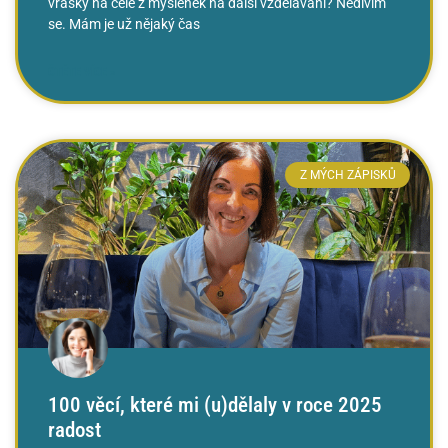
vrásky na čele z myšlenek na další vzdělávání? Nedivím
se. Mám je už nějaký čas
ČTĚTE VÍCE »
Z MÝCH ZÁPISKŮ
100 věcí, které mi (u)dělaly v roce 2025
radost