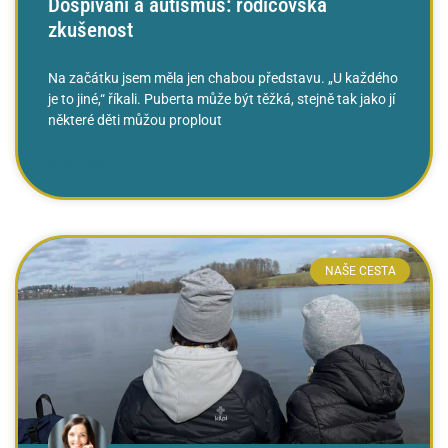
Dospívání a autismus: rodičovská
zkušenost
Na začátku jsem měla jen chabou představu. „U každého
je to jiné,“ říkali. Puberta může být těžká, stejně tak jako jí
některé děti můžou proplout
ČTĚTE VÍCE »
NAŠE CESTA