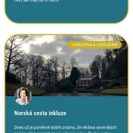
ČTĚTE VÍCE »
LEGISLATIVA A VZDĚLÁVÁNÍ
Norská cesta inkluze
Dnes už je poměrně dobře známo, že většina severských