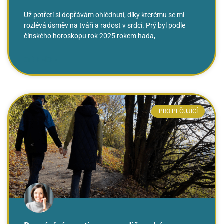
Už potřetí si dopřávám ohlédnutí, díky kterému se mi
rozlévá úsměv na tváři a radost v srdci. Prý byl podle
čínského horoskopu rok 2025 rokem hada,
ČTĚTE VÍCE »
PRO PEČUJÍCÍ