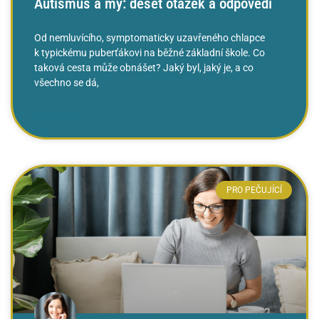
Autismus a my: deset otázek a odpovědí
Od nemluvícího, symptomaticky uzavřeného chlapce
k typickému puberťákovi na běžné základní škole. Co
taková cesta může obnášet? Jaký byl, jaký je, a co
všechno se dá,
ČTĚTE VÍCE »
PRO PEČUJÍCÍ