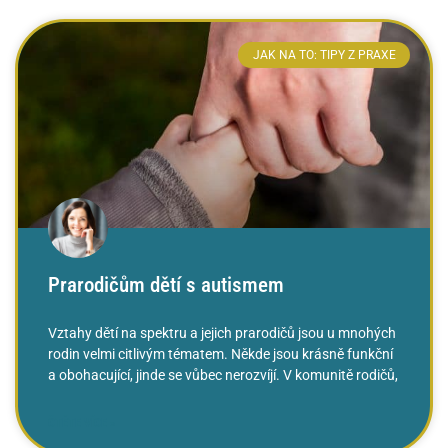
JAK NA TO: TIPY Z PRAXE
Prarodičům dětí s autismem
Vztahy dětí na spektru a jejich prarodičů jsou u mnohých
rodin velmi citlivým tématem. Někde jsou krásně funkční
a obohacující, jinde se vůbec nerozvíjí. V komunitě rodičů,
ČTĚTE VÍCE »