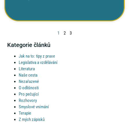
ČTĚTE VÍCE »
1
2
3
Kategorie článků
Jak na to: tipy z praxe
Legislativa a vzdělávání
Literatura
Naše cesta
Nezařazené
O odlišnosti
Pro pečující
Rozhovory
Smyslové vnímání
Terapie
Z mých zápisků