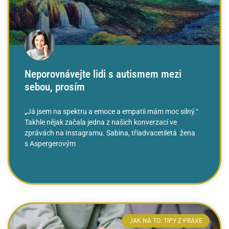
Neporovnávejte lidi s autismem mezi
sebou, prosím
„Já jsem na spektru a emoce a empatii mám moc silný.“
Takhle nějak začala jedna z našich konverzací ve
zprávách na Instagramu. Sabina, třiadvacetiletá žena
s Aspergerovým
ČTĚTE VÍCE »
JAK NA TO: TIPY Z PRAXE