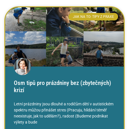
JAK NA TO: TIPY Z PRAXE
Osm tipů pro prázdniny bez (zbytečných)
krizí
Letní prázdniny jsou dlouhé a rodičům dětí v autistickém
spektru můžou přinášet stres (Pracuju, hlídání téměř
neexistuje, jak to udělám?), radost (Budeme podnikat
výlety a bude