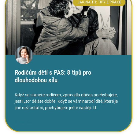
JAK NA TO: TIPY Z PRAXE
Rodičům dětí s PAS: 8 tipů pro
dlouhodobou sílu
Když se stanete rodičem, zpravidla občas pochybujete,
jestli „to“ děláte dobře. Když se vám narodí dítě, které je
jiné než ostatní, pochybujete ještě častěji. U
ČTĚTE VÍCE »