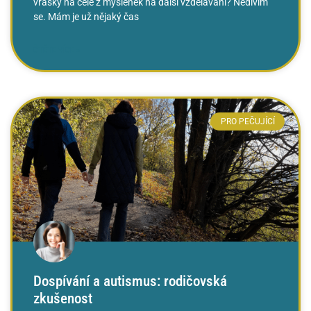
vrásky na čele z myšlenek na další vzdělávání? Nedivím
se. Mám je už nějaký čas
ČTĚTE VÍCE »
PRO PEČUJÍCÍ
Dospívání a autismus: rodičovská
zkušenost