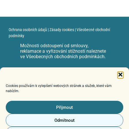
Ochrana osobních údajů
|
Zásady cookies
|
Všeobecné obchodní
podmínky
Možnosti odstoupení od smlouvy,
reklamace a vyřizování stížností naleznete
ve Všeobecných obchodních podmínkách.
e-mail: zuzka@zuzanadvorackova.cz
Cookies používám k vylepšení webových stránek a služeb, které vám
nabízím.
© 2026 Poznáváme autismus
Přijmout
Odmítnout
Web by
MJ