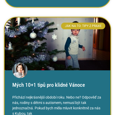
JAK NA TO: TIPY Z PRAXE
Mých 10+1 tipů pro klidné Vánoce
Přichází nejkrásnější období roku. Nebo ne? Odpověď za
nás, rodiny s dětmi s autismem, nemusí být tak
jednoznačná. Pokud bych měla mluvit konkrétně za nás
s Kubou, tak